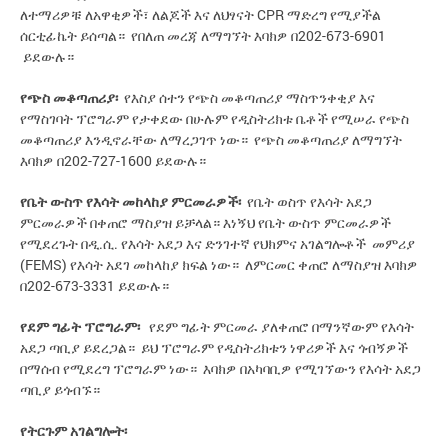
ለተማሪዎቹ ለአዋቂዎች፣ ለልጆች እና ለህፃናት CPR ማድረግ የሚያችል
ሰርቲፊኬት ይሰጣል። የበለጠ መረጃ ለማግኘት እባክዎ በ202-673-6901
ይደውሉ።
የጭስ መቆጣጠሪያ፡
የእስያ ሰተን የጭስ መቆጣጠሪያ ማስጥንቀቂያ እና
የማስገባት ፕሮግራም የታቀደው በሁሉም የዲስትሪክቱ ቤቶች የሚሠራ የጭስ
መቆጣጠሪያ እንዲኖራቸው ለማረጋገጥ ነው። የጭስ መቆጣጠሪያ ለማግኘት
እባክዎ በ202-727-1600 ይደውሉ።
የቤት ውስጥ የእሳት መከላከያ ምርመራዎች፡
የቤት ወስጥ የእሳት አደጋ
ምርመራዎች በቀጠሮ ማስያዝ ይቻላል። እነኝህ የቤት ውስጥ ምርመራዎች
የሚደረጉት በዲ.ሲ. የእሳት አደጋ እና ድንገተኛ የህክምና አገልግሎቶች መምሪያ
(FEMS) የእሳት አደገ መከላከያ ክፍል ነው። ለምርመር ቀጠሮ ለማስያዝ እባክዎ
በ202-673-3331 ይደውሉ።
የደም ግፊት ፕሮግራም፡
የደም ግፊት ምርመራ ያለቀጠሮ በማንኛውም የእሳት
አደጋ ጣቢያ ይደረጋል። ይህ ፕሮግራም የዲስትሪክቱን ነዋሪዎች እና ጎብኝዎች
በማሰብ የሚደረግ ፕሮግራም ነው። እባክዎ በአካባቢዎ የሚገኘውን የእሳት አደጋ
ጣቢያ ይጎብኙ።
የትርጉም አገልግሎት
፡