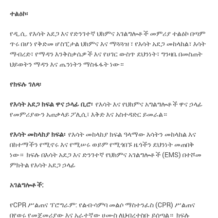
ተልዕኮ፡
የዲ.ሲ. የእሳት አደጋ እና የድንገተኛ ህክምና አገልግሎቶች መምሪያ ተልዕኮ በጣም
ጥሩ በሆነ የቅድመ ሆስፒታል ህክምና እና ማጓጓዝ ፣ የእሳት አደጋ መከላከል፣ እሳት
ማብረድ፣ የማዳን እንቅስቃሴዎች እና የሀገር ውስጥ ደህንነት፣ ግንዛቤ በመስጠት
ህይወትን ማዳን እና ጤንነትን ማስፋፋት ነው።
የክፍሉ ገለጻ፡
የእሳት አደጋ ክፍል ዋና ኃላፊ ቢሮ፡
የእሳት እና የህክምና አግልግሎቶች ዋና ኃላፊ
የመምሪያውን አጠቃላይ ፖሊሲ፣ እቅድ እና አስተዳድር ይመራል።
የእሳት መከላከያ ክፍል፡
የእሳት መከላከያ ክፍል ዓላማው እሳትን መከላከል እና
በከተማችን የሚኖሩ እና የሚሠሩ ወይም የሚጎበኙ ዜጎችን ደህንነት መጠበቅ
ነው። ክፍሉ በእሳት አደጋ እና ድንገተኛ የህክምና አገልግሎቶች (EMS) በተሾመ
ምክትል የእሳት አደጋ ኃላፊ
አገልግሎቶች
:
የCPR ሥልጠና ፕሮግራም: የልብ-ሳምባ መልሶ ማስተንፈስ (CPR) ሥልጠና
በየወሩ የመጀመሪያው እና አራተኛው ሀሙስ ለህብረተስቡ ይሰጣል። ክፍሉ