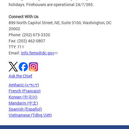
holidays. Firehouses are operational 24/7/365.
Connect With Us
899 North Capitol Street, NE, Suite 3100, Washington, DC
20002
Phone: (202) 673-3320
Fax: (202) 462-0807
TTY: 711
Email:
info.fems@dc.gov
Ask the Chief
Amharic (አማርኛ)
French (Français)
Korean (한국어)
Mandarin (中文)
Spanish (Español)
Vietnamese (Tiếng Việt)