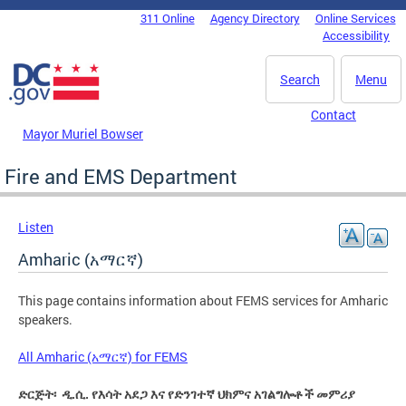
Skip to main content
311 Online
Agency Directory
Online Services
DC Agency Top Menu
Accessibility
Search
Menu
Contact
Mayor Muriel Bowser
Fire and EMS Department
Listen
Amharic (አማርኛ)
This page contains information about FEMS services for Amharic
speakers.
All Amharic (አማርኛ) for FEMS
ድርጅት፡ ዲ.ሲ. የእሳት አደጋ እና የድንገተኛ ህክምና አገልግሎቶች መምሪያ