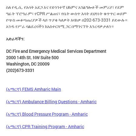
ስለ የዲ.ሲ. የእሳት አደጋ እና የድንገተኛ ህክምና አገልግሎቶች መምሪያ፣ የደም
ግፊት ፕሮግራም፣ የCPR ሥልጠና፣ የቤት ውስጥ እሳት ደህንነት ቁጥጥር ወይም
የጭስ መቆጣጠሪያዎች ላይ ጥያቄ ካለዎት እባክዎ በ202-673-3331 ይደውሉ።
አንዱ የሥራ ባልደረባችን ከአስተርጓሚ ጋር በማገናኘት እንረዳዎታለን።
አድራሻችን
:
DC Fire and Emergency Medical Services Department
2000 14th St. NW Suite 500
Washington, DC 20009
(202)673-3331
(አማርኛ) FEMS Amharic Main
(አማርኛ) Ambulance Billing Questions - Amharic
(አማርኛ) Blood Pressure Program - Amharic
(አማርኛ) CPR Training Program - Amharic