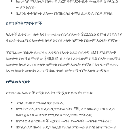
አጠቃላይ ማእከላይ የከፍተኛ ደረጃ ትምህርት-ቤት ውጤትዎ GPA 2.5
መሆን አለበት
ቢያንስ ተቀባይነት ያለው- የአሽከርካሪ ተማሪ ፈቃድ ሊኖርዎ ይገባል
ደሞዝ/ጥቅማጥቅሞች
ካዴቶች ፈተናው ካለፉ እና ከተመረጡ በኋላ በአመት $22,526 ደሞዝ ያገኛሉ፣ የ
4 ሰአት ተጨማሪ አመታዊ ክፍያ እና በየሁለት ሳምንቱ የህመም እረፍት ያገኛሉ።
ፕሮግራሙ በስኬት ያጠናቀቁ አዳዲስ የእሳት አደጋ ሰራተኛ EMT ምልምሎች
አመታዊ የመሻ ደሞዛቸው $48,881 ይሆናል፣ እንዲሁም የ 4.5 ሰአት ተጨማሪ
አመታዊ ክፍያ እና በየሁለት ሳምንቱ የህመም እረፍት ያገኛሉ፣ እንዲሁም የጤና
እና የህይወት መድህን እና የማህበር ተወካይነት የማግኘት እድል ያገኛሉ።
የምልመላ ሂደት
የተመረጡ እጩዎች የሚከተሉትን ማሟላት ይጠበቅባቸዋል:
የግል ታሪክዎ ማመልከቻ ይሙሉ;
ከሜትሮፖሊታን ፖሊስ ዲፓርትመንት፣ FBI, እና ከዩኤስ ፓርክ ፖሊስ
ከወንጀል ነጻ መሆንዎ የሚያሳይ ማረጋገጫ ማቅረብ;
ከሞተር ተሸከርካሪዎች ዲፓርትመንት የመንዳት መዝገብ ማቅረብ;
በፖሊስ እና በእሳት አደጋ ክሊኒክ የአካል ምርመራ እና ስነልቦና ማርመራ