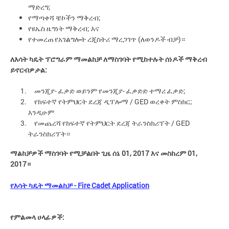
ማድረግ;
የማጣቀሻ ቼኮችን ማቅረብ;
የዩኤስ ዜግነት ማቅረብ; እና
የተመረጠ የአገልግሎት ረጂስትሪ ማረጋገጥ (ለወንዶች ብቻ)።
ለእሳት ካዴት ፕሮግራም ማመልከቻ ለማስገባት የሚከተሉት ሰነዶች ማቅረብ
ይኖርብዎታል:
መንጂያ- ፈቃድ ወይንም የመንጂያ- ፈቃድድ ተማሪ ፈቃድ;
የከፍተኛ የትምህርት ደረጃ ዲፕሎማ / GED ወረቀት ምስክር;
እንዲሁም
የመጨረሻ የከፍተኛ የትምህርት ደረጃ ትራንስክሪፕት / GED
ትራንስክሪፕት።
ማልከቻዎች ማስገባት የሚቻልበት ጊዜ ሰኔ 01, 2017 እና መስከረም 01,
2017።
የእሳት ካዴት ማመልከቻ - Fire Cadet Application
የምልመላ ሀላፊዎች: