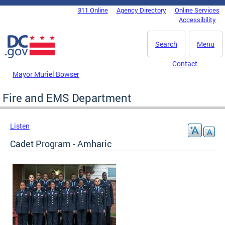
Skip to main content
311 Online
Agency Directory
Online Services
DC Agency Top Menu
Accessibility
Search
Menu
Contact
Mayor Muriel Bowser
Fire and EMS Department
Listen
Cadet Program - Amharic