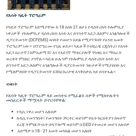
የእሳት ካዴት ፕሮግራም
የካዴት ፕሮግራም እድሜያቸው ከ 18 እስከ 21 ለሆኑ የዲስትሪክት ኮሎምቢያ
ነዋሪዎች የኮሎምቢያ ዲስትሪክት እሳት እና ድንገተኛ አደጋ ሕክምና አገልግሎቶች
ዲፓርትመንት (DCFEMS) አባላት የመሆን እድል የሚያገኙበት የአንድ አመት
ፕሮግራም ነው። በፕሮግራሙ የጊዜ ቆይታ፣ ካዴቶች የብሄራዊ ረጂስትሪ፣ የእሳት
አደጋ ሰራተኛ I ከምኡድማ II፣ እና የአደገኛ ማቴርያሎች ግንዛቤ እና ማሰራት
ወረቀት ምስክር ያገኛሉ። ካዴቱ ሁሉንም የኮሎምቢያ ዲስትሪክት እሳት እና
ድንገተኛ አደጋ ሕክምና አገልግሎቶች ዲፓርትመንት ገጽታዎች የሚያይበት እና
የሚለምድበት የዲፓርትመንት እሽክርክሪታዊ እንቅስቃሴ ላይ ይሳተፋል።
ብቁነት
የእሳት ካዴት ፕሮግራም ላይ መሳተፍ የሚፈልጉ ሰዎች የሚከተሉትን
መስፈርቶች ማሟላት ይኖርባቸዋል:
የዲሲ ነዋሪ መሆን አለብዎ
ከዲሲ የመንግስት፣ የመንግስት ቻርተር ወይንም የቤተ-ክርስትያን ከፍተኛ
ደረጃ ትምህርት-ቤት በዲፕሎማ ወይንም በ GED የተመረቀ መሆን አለብዎ
እድሜዎ በ 18 - 21 አመት መካከል መሆን አለበት