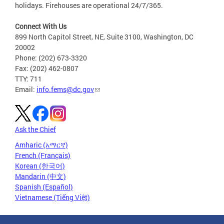
holidays. Firehouses are operational 24/7/365.
Connect With Us
899 North Capitol Street, NE, Suite 3100, Washington, DC
20002
Phone: (202) 673-3320
Fax: (202) 462-0807
TTY: 711
Email:
info.fems@dc.gov
Ask the Chief
Amharic (አማርኛ)
French (Français)
Korean (한국어)
Mandarin (中文)
Spanish (Español)
Vietnamese (Tiếng Việt)