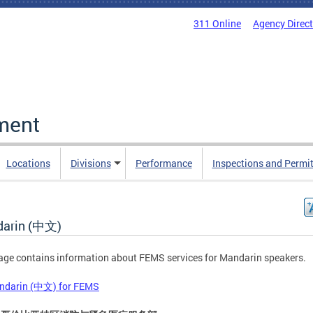
311 Online
Agency Direc
ment
Locations
Divisions
Performance
Inspections and Permi
arin (中文)
age contains information about FEMS services for Mandarin speakers.
andarin (中文) for FEMS