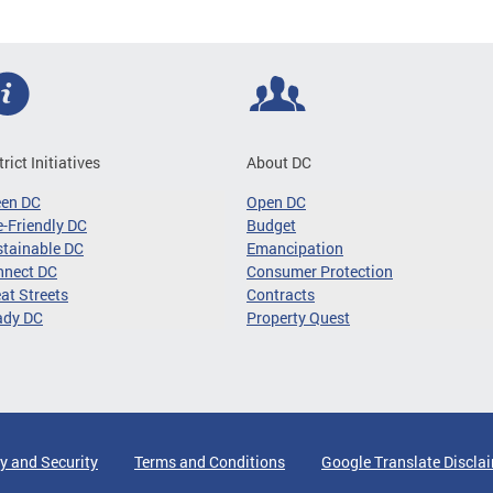
trict Initiatives
About DC
een DC
Open DC
-Friendly DC
Budget
tainable DC
Emancipation
nnect DC
Consumer Protection
at Streets
Contracts
ady DC
Property Quest
y and Security
Terms and Conditions
Google Translate Discla