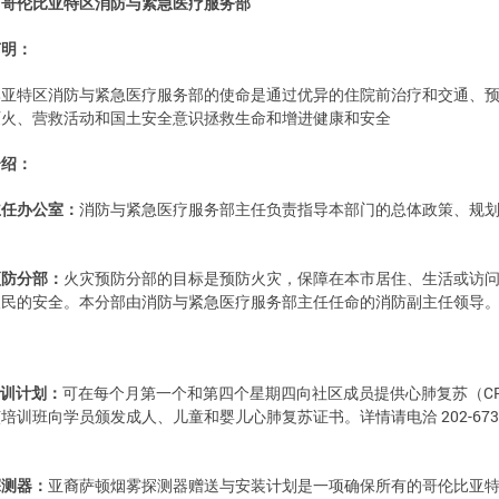
：
哥伦比亚特区消防与紧急医疗服务部
声明：
比亚特区消防与紧急医疗服务部的使命是通过优异的住院前治疗和交通、
灭火、营救活动和国土安全意识拯救生命和增进健康和安全
介绍：
主任办公室：
消防与紧急医疗服务部主任负责指导本部门的总体政策、规
预防分部：
火灾预防分部的目标是预防火灾，保障在本市居住、生活或访
人民的安全。本分部由消防与紧急医疗服务部主任任命的消防副主任领导
：
训计划：
可在每个月第一个和第四个星期四向社区成员提供心肺复苏（C
培训班向学员颁发成人、儿童和婴儿心肺复苏证书。详情请电洽 202-673
。
探测器：
亚裔萨顿烟雾探测器赠送与安装计划是一项确保所有的哥伦比亚