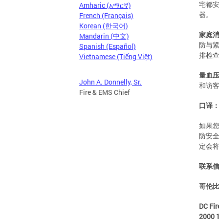
宅都安
Amharic (አማርኛ)
器
French (Français)
Korean (한국어)
家庭
Mandarin (中文)
防与紧
Spanish (Español)
Vietnamese (Tiếng Việt)
量血
John A. Donnelly, Sr.
和访
Fire & EMS Chief
口译
如果您
防安全
定会
联系
哥伦
DC Fir
2000 1