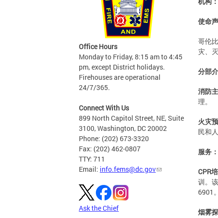
机构
使命
哥伦
Office Hours
灾、
Monday to Friday, 8:15 am to 4:45
pm, except District holidays.
分部
Firehouses are operational
24/7/365.
消防
理。
Connect With Us
899 North Capitol Street, NE, Suite
火灾
3100, Washington, DC 20002
民和
Phone: (202) 673-3320
Fax: (202) 462-0807
服务
TTY: 711
Email:
info.fems@dc.gov
CPR
培
训。该
6901
Ask the Chief
烟雾