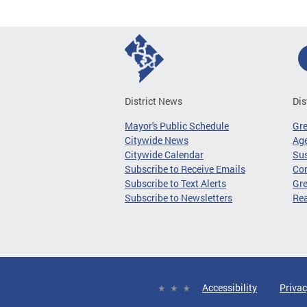
District News
Dis
Mayor's Public Schedule
Gr
Citywide News
Age
Citywide Calendar
Sus
Subscribe to Receive Emails
Co
Subscribe to Text Alerts
Gre
Subscribe to Newsletters
Re
Accessibility
Privac