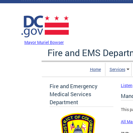
Skip to main content
DC Agency Top Menu
Mayor Muriel Bowser
Fire and EMS Depart
Home
Services
Fire and Emergency
Listen
Medical Services
Mand
Department
This p
All M