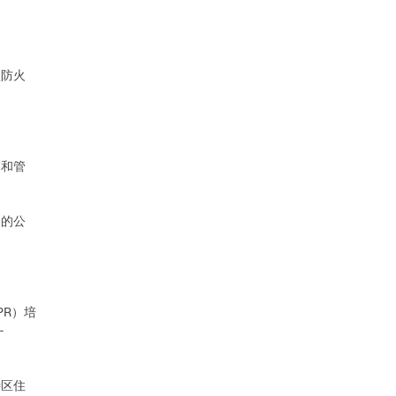
预防火
划和管
问的公
。
PR）培
-
特区住