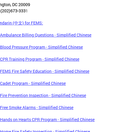
ngton, DC 20009
202)673-333
1
andarin (中文) for FEMS:
mbulance Billing Questions - Simplified Chinese
lood Pressure Program - Simplified Chinese
PR Training Program - Simplified Chinese
EMS Fire Safety Education - Simplified Chinese
adet Program - Simplified Chinese
ire Prevention Inspection - Simplified Chinese
ree Smoke Alarms - Simplified Chinese
ands on Hearts CPR Program - Simplified Chinese
ome Fire Safety Inspection - Simplified Chinese