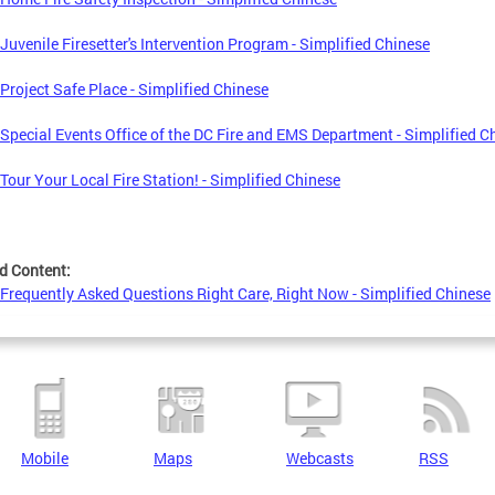
uvenile Firesetter's Intervention Program - Simplified Chinese
roject Safe Place - Simplified Chinese
pecial Events Office of the DC Fire and EMS Department - Simplified C
our Your Local Fire Station! - Simplified Chinese
d Content:
requently Asked Questions Right Care, Right Now - Simplified Chinese
Mobile
Maps
Webcasts
RSS