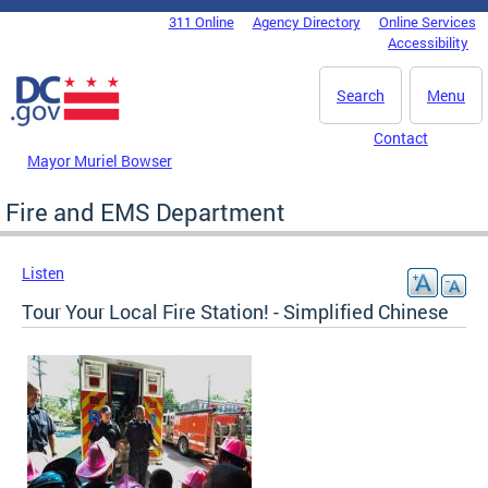
Skip to main content
311 Online
Agency Directory
Online Services
DC Agency Top Menu
Accessibility
Search
Menu
Contact
Mayor Muriel Bowser
Fire and EMS Department
Listen
Tour Your Local Fire Station! - Simplified Chinese