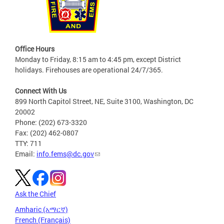
Office Hours
Monday to Friday, 8:15 am to 4:45 pm, except District
holidays. Firehouses are operational 24/7/365.
Connect With Us
899 North Capitol Street, NE, Suite 3100, Washington, DC
20002
Phone: (202) 673-3320
Fax: (202) 462-0807
TTY: 711
Email:
info.fems@dc.gov
Ask the Chief
Amharic (አማርኛ)
French (Français)