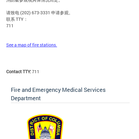
请致电 (202) 673-3331 申请参观。
联系 TTY：
711
See a map of fire stations.
Contact TTY:
711
Fire and Emergency Medical Services
Department