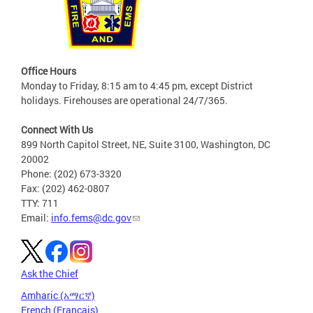
Office Hours
Monday to Friday, 8:15 am to 4:45 pm, except District
holidays. Firehouses are operational 24/7/365.
Connect With Us
899 North Capitol Street, NE, Suite 3100, Washington, DC
20002
Phone: (202) 673-3320
Fax: (202) 462-0807
TTY: 711
Email:
info.fems@dc.gov
Ask the Chief
Amharic (አማርኛ)
French (Français)