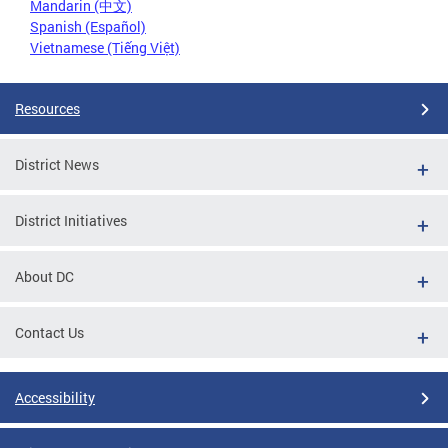
Mandarin (中文)
Spanish (Español)
Vietnamese (Tiếng Việt)
Resources
District News
District Initiatives
About DC
Contact Us
Accessibility