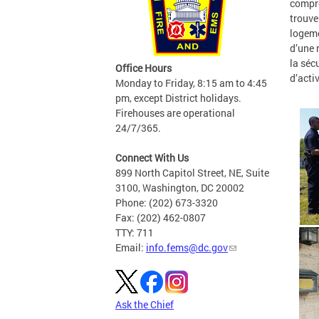
compre
trouve
logeme
d’une 
la séc
Office Hours
d’acti
Monday to Friday, 8:15 am to 4:45
pm, except District holidays.
Firehouses are operational
24/7/365.
Connect With Us
899 North Capitol Street, NE, Suite
3100, Washington, DC 20002
Phone: (202) 673-3320
Fax: (202) 462-0807
TTY: 711
Email:
info.fems@dc.gov
Ask the Chief