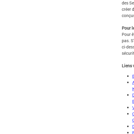
des Se
créer 
conçus
Pour l
Pour ê
pas. S
ci-des
sécuri
Liens 
A