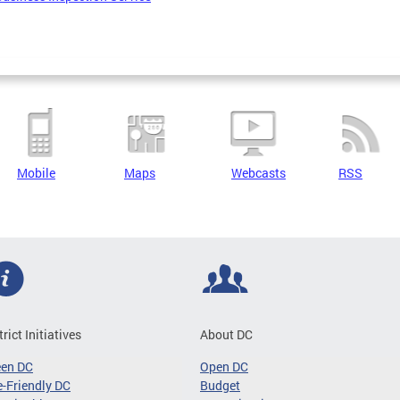
Mobile
Maps
Webcasts
RSS
trict Initiatives
About DC
een DC
Open DC
-Friendly DC
Budget