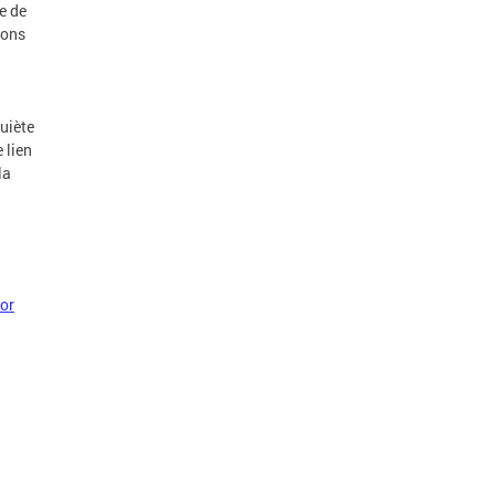
e de
ions
quiète
 lien
la
for