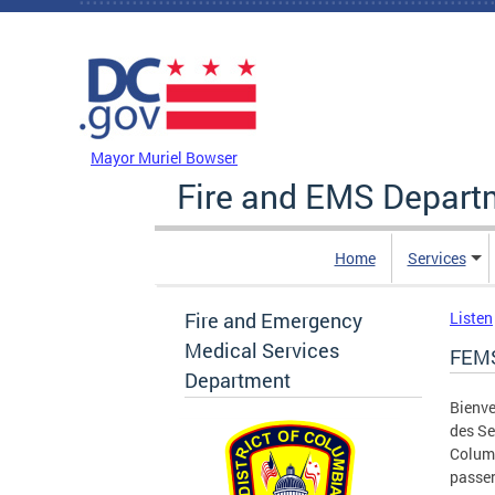
Skip to main content
DC Agency Top Menu
Mayor Muriel Bowser
Fire and EMS Depart
Home
Services
Fire and Emergency
Listen
Medical Services
FEMS
Department
Bienve
des Se
Columb
passer