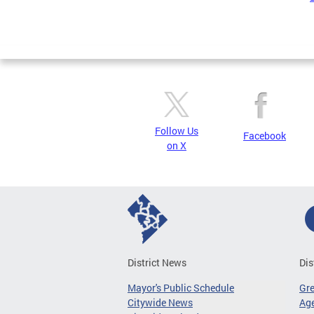
Follow Us
Facebook
on X
District News
Dis
Mayor's Public Schedule
Gr
Citywide News
Age