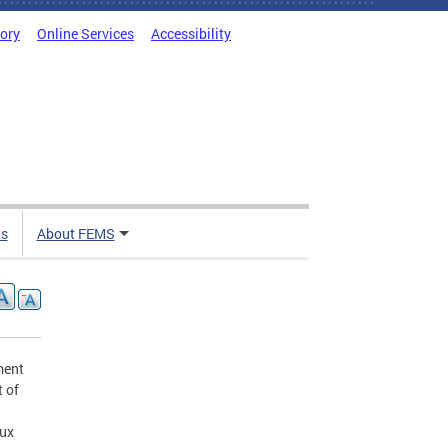
tory
Online Services
Accessibility
ts
About FEMS
ment
t of
eux