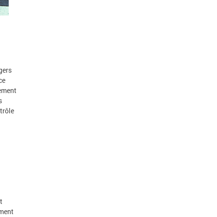
gers
ce
gement
s
trôle
t
ement