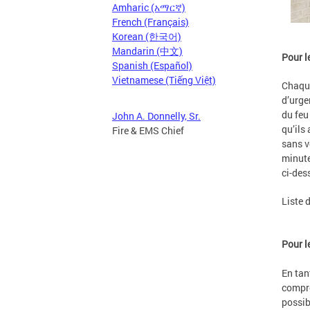
Amharic (አማርኛ)
French (Français)
Korean (한국어)
Mandarin (中文)
Pour l
Spanish (Español)
Vietnamese (Tiếng Việt)
Chaque
d’urge
du feu
John A. Donnelly, Sr.
qu’ils
Fire & EMS Chief
sans v
minute
ci-des
Liste 
Pour l
En tan
compre
possib