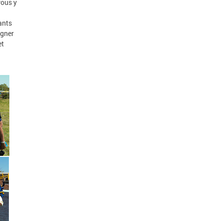
vous y
ants
igner
et