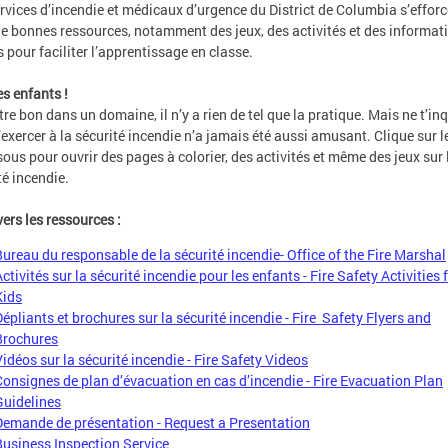
rvices d’incendie et médicaux d’urgence du District de Columbia s’efforc
de bonnes ressources, notamment des jeux, des activités et des informat
 pour faciliter l’apprentissage en classe.
es enfants !
tre bon dans un domaine, il n’y a rien de tel que la pratique. Mais ne t’in
’exercer à la sécurité incendie n’a jamais été aussi amusant. Clique sur le
sous pour ouvrir des pages à colorier, des activités et même des jeux sur 
té incendie.
vers les ressources :
Bureau du responsable de la sécurité incendie- Office of the Fire Marshal
ctivités sur la sécurité incendie pour les enfants - Fire Safety Activities 
Kids
Dépliants et brochures sur la sécurité incendie - Fire Safety Flyers and
Brochures
Vidéos sur la sécurité incendie - Fire Safety Videos
Consignes de plan d’évacuation en cas d’incendie - Fire Evacuation Plan
Guidelines
Demande de présentation - Request a Presentation
Business Inspection Service