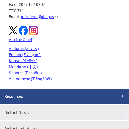
Fax: (202) 462-0807
TTY: 711
Email:
info.fems@dc.gov
Ask the Chief
Amharic (አማርኛ)
French (Français)
Korean (한국어)
Mandarin (中文)
Spanish (Español)
Vietnamese (Tiếng Việt)
Resources
District News
District Initiatives