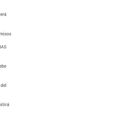
berá
rmisos
IAS
debe
 del
itirá