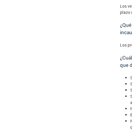
Los ve
plazo 
¿Qué 
inca
Los pr
¿Cuál
que 
S
E