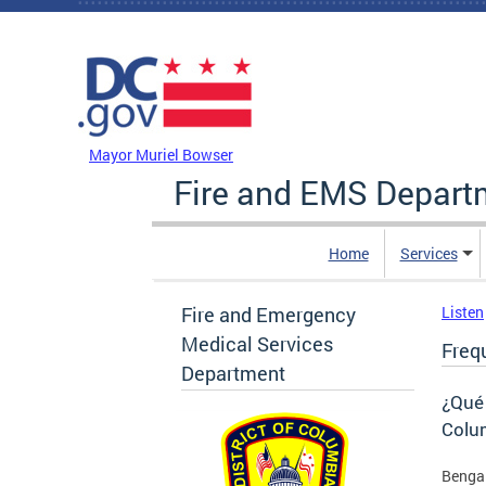
Skip to main content
DC Agency Top Menu
Mayor Muriel Bowser
Fire and EMS Depart
Home
Services
Fire and Emergency
Listen
Medical Services
Freq
Department
¿Qué 
Colu
Bengal