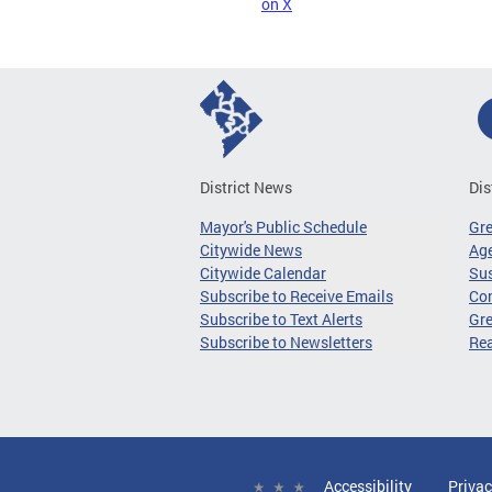
on X
District News
Dis
Mayor's Public Schedule
Gr
Citywide News
Age
Citywide Calendar
Sus
Subscribe to Receive Emails
Co
Subscribe to Text Alerts
Gre
Subscribe to Newsletters
Re
Accessibility
Privac