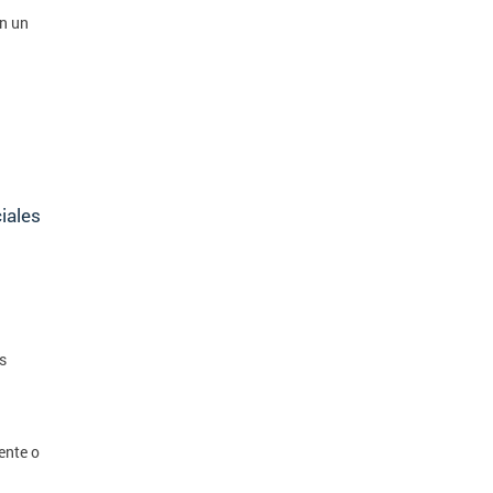
en un
iales
s
ente o