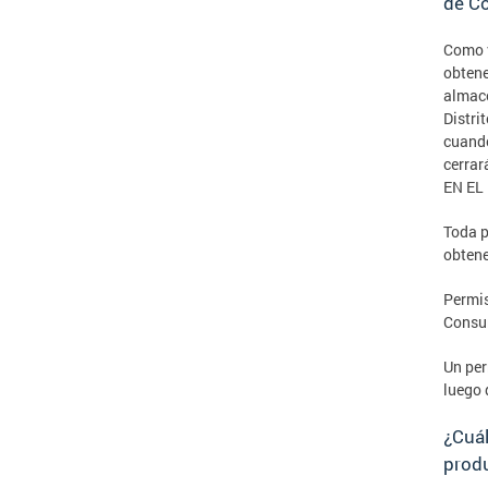
de C
Como v
obtene
almace
Distri
cuando
cerra
EN EL
Toda p
obtene
Permis
Consu
Un per
luego 
¿Cuá
produ