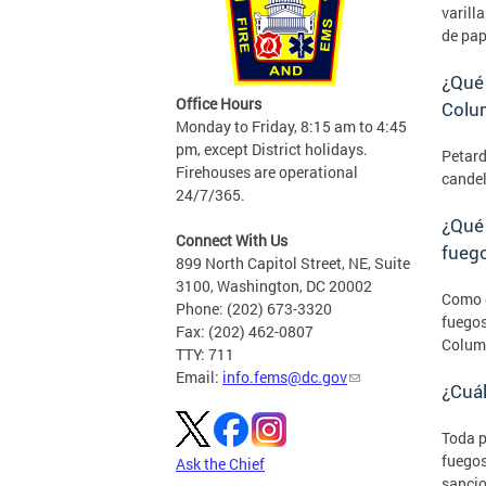
varill
de pap
¿Qué 
Office Hours
Colu
Monday to Friday, 8:15 am to 4:45
pm, except District holidays.
Petard
Firehouses are operational
candel
24/7/365.
¿Qué 
Connect With Us
fuego
899 North Capitol Street, NE, Suite
3100, Washington, DC 20002
Como c
Phone: (202) 673-3320
fuegos
Fax: (202) 462-0807
Columb
TTY: 711
Email:
info.fems@dc.gov
¿Cuál
Toda p
fuegos
Ask the Chief
sancio