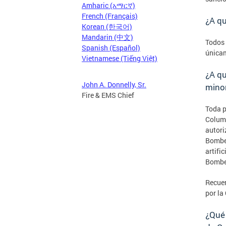
Amharic (አማርኛ)
French (Français)
¿A qu
Korean (한국어)
Mandarin (中文)
Todos 
Spanish (Español)
únicam
Vietnamese (Tiếng Việt)
¿A qu
John A. Donnelly, Sr.
minor
Fire & EMS Chief
Toda p
Columb
autori
Bomber
artifi
Bomber
Recuer
por la
¿Qué 