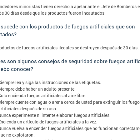
ndedores minoristas tienen derecho a apelar ante el Jefe de Bomberos 
de 30 días desde que los productos fueron incautados.
sucede con los productos de fuegos artificiales que son
utados?
oductos de fuegos artificiales ilegales se destruyen después de 30 días.
es son algunos consejos de seguridad sobre fuegos artific
debo conocer?
Siempre lea y siga las instrucciones de las etiquetas.
Siempre debe haber un adulto presente.
olo encienda fuegos artificiales al aire libre.
Siempre cuente con agua o arena cerca de usted para extinguir los fuego
artificiales después de su uso.
Nunca experimente ni intente elaborar fuegos artificiales.
ncienda un artículo de fuegos artificiales a la vez.
Nunca vuelva a encender fuegos artificiales que no funcionan correctam
que no explotaron.