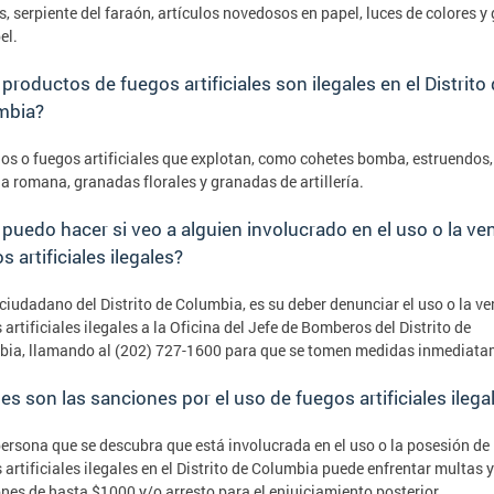
as, serpiente del faraón, artículos novedosos en papel, luces de colores y
el.
productos de fuegos artificiales son ilegales en el Distrito
mbia?
os o fuegos artificiales que explotan, como cohetes bomba, estruendos,
a romana, granadas florales y granadas de artillería.
puedo hacer si veo a alguien involucrado en el uso o la ve
s artificiales ilegales?
iudadano del Distrito de Columbia, es su deber denunciar el uso o la ve
 artificiales ilegales a la Oficina del Jefe de Bomberos del Distrito de
ia, llamando al (202) 727-1600 para que se tomen medidas inmediata
es son las sanciones por el uso de fuegos artificiales ilega
ersona que se descubra que está involucrada en el uso o la posesión de
 artificiales ilegales en el Distrito de Columbia puede enfrentar multas y
nes de hasta $1000 y/o arresto para el enjuiciamiento posterior.