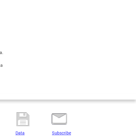
a.
la
Data
Subscribe