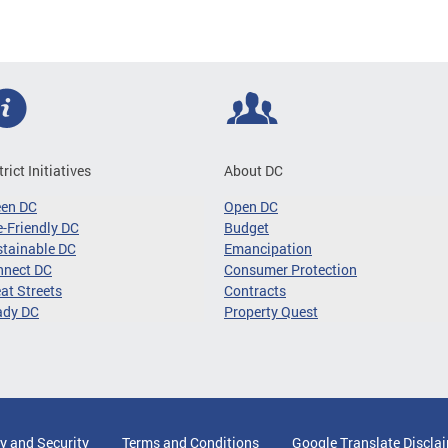
trict Initiatives
About DC
een DC
Open DC
-Friendly DC
Budget
tainable DC
Emancipation
nnect DC
Consumer Protection
at Streets
Contracts
ady DC
Property Quest
y and Security
Terms and Conditions
Google Translate Discla