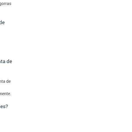
 gorras
 de
nta de
nta de
mente.
les?