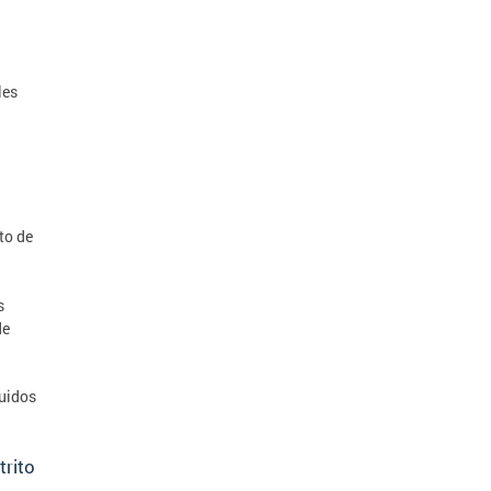
les
s
to de
s
de
ruidos
trito