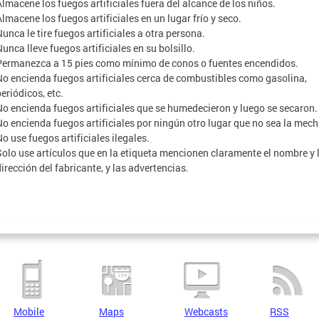
Almacene los fuegos artificiales fuera del alcance de los niños.
Almacene los fuegos artificiales en un lugar frío y seco.
Nunca le tire fuegos artificiales a otra persona.
unca lleve fuegos artificiales en su bolsillo.
Permanezca a 15 pies como mínimo de conos o fuentes encendidos.
No encienda fuegos artificiales cerca de combustibles como gasolina,
eriódicos, etc.
No encienda fuegos artificiales que se humedecieron y luego se secaron.
No encienda fuegos artificiales por ningún otro lugar que no sea la mech
o use fuegos artificiales ilegales.
Solo use artículos que en la etiqueta mencionen claramente el nombre y 
dirección del fabricante, y las advertencias.
Mobile
Maps
Webcasts
RSS