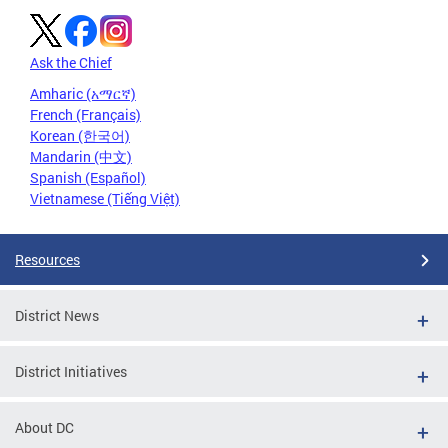
Ask the Chief
Amharic (አማርኛ)
French (Français)
Korean (한국어)
Mandarin (中文)
Spanish (Español)
Vietnamese (Tiếng Việt)
Resources
District News
District Initiatives
About DC