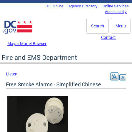
Skip to main content
311 Online
Agency Directory
Online Services
DC Agency Top Menu
Accessibility
Search
Menu
Contact
Mayor Muriel Bowser
Fire and EMS Department
Listen
Free Smoke Alarms - Simplified Chinese