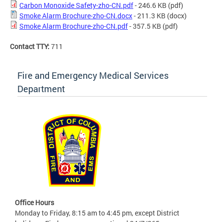
Carbon Monoxide Safety-zho-CN.pdf
- 246.6 KB
(pdf)
Smoke Alarm Brochure-zho-CN.docx
- 211.3 KB
(docx)
Smoke Alarm Brochure-zho-CN.pdf
- 357.5 KB
(pdf)
Contact TTY:
711
Fire and Emergency Medical Services
Department
Office Hours
Monday to Friday, 8:15 am to 4:45 pm, except District