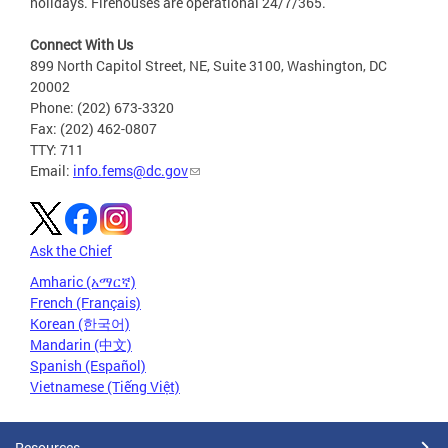
holidays. Firehouses are operational 24/7/365.
Connect With Us
899 North Capitol Street, NE, Suite 3100, Washington, DC
20002
Phone: (202) 673-3320
Fax: (202) 462-0807
TTY: 711
Email:
info.fems@dc.gov
Ask the Chief
Amharic (አማርኛ)
French (Français)
Korean (한국어)
Mandarin (中文)
Spanish (Español)
Vietnamese (Tiếng Việt)
Resources