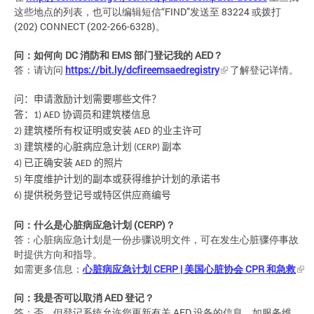
这些地点的列表，也可以编辑短信“FIND”发送至 83224 或拨打
(202) CONNECT (202-266-6328)。
问：如何向
DC
消防和
EMS
部门登记我的
AED
？
答：请访问
https://bit.ly/dcfireemsaedregistry
了解登记详情。
问：申请激励计划需要哪些文件？
答：
协调员和建筑楼信息
1) AED
建筑楼所有权证明或安装
的业主许可
2)
AED
建筑楼的心脏病应急计划
副本
3)
(CERP)
已正确安装
的照片
4)
AED
年度维护计划的副本或获得维护计划的承诺书
5)
提供税务登记号或特区供应商编号
6)
问：什么是心脏病应急计划
(CERP)
？
答：心脏病应急计划是一份步骤说明文件，可在发生心脏骤停事故
时提供方向和指导。
如需更多信息：
心脏病应急计划
CERP |
美国心脏协会
CPR
和急救
问：我是否可以取消
AED
登记？
答：否。但登记系统允许您更新有关 AED 设备的信息，如服务维