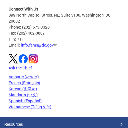
Connect With Us
899 North Capitol Street, NE, Suite 3100, Washington, DC
20002
Phone: (202) 673-3320
Fax: (202) 462-0807
TTY: 711
Email:
info.fems@dc.gov
Ask the Chief
Amharic (አማርኛ)
French (Français)
Korean (한국어)
Mandarin (中文)
Spanish (Español)
Vietnamese (Tiếng Việt)
Resources