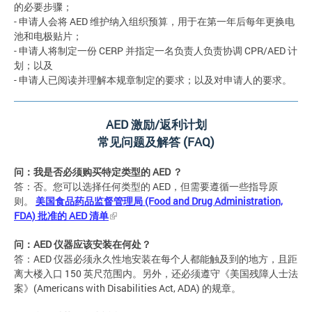
的必要步骤；
- 申请人会将 AED 维护纳入组织预算，用于在第一年后每年更换电
池和电极贴片；
- 申请人将制定一份 CERP 并指定一名负责人负责协调 CPR/AED 计
划；以及
- 申请人已阅读并理解本规章制定的要求；以及对申请人的要求。
AED
激励
/
返利计划
常见问题及解答
(FAQ)
问：我是否必须购买特定类型的
AED
？
答：否。您可以选择任何类型的 AED，但需要遵循一些指导原
则。
美国食品药品监督管理局
(Food and Drug Administration,
FDA)
批准的
AED
清单
问：
AED
仪器应该安装在何处？
答：AED 仪器必须永久性地安装在每个人都能触及到的地方，且距
离大楼入口 150 英尺范围内。另外，还必须遵守《美国残障人士法
案》(Americans with Disabilities Act, ADA) 的规章。