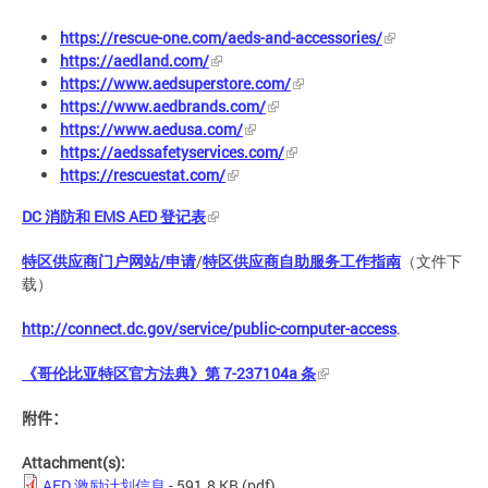
https://rescue-one.com/aeds-and-accessories/
https://aedland.com/
https://www.aedsuperstore.com/
https://www.aedbrands.com/
https://www.aedusa.com/
https://aedssafetyservices.com/
https://rescuestat.com/
DC
消防和
EMS AED
登记表
特区供应商门户网站
/
申请
/
特区供应商自助服务工作指南
（文件下
载）
http://connect.dc.gov/service/public-computer-access
.
《哥伦比亚特区官方法典》第
7-237104a
条
附件：
Attachment(s):
AED 激励计划信息
- 591.8 KB
(pdf)