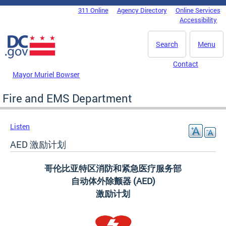
Skip to main content
311 Online
Agency Directory
Online Services
DC Agency Top Menu
Accessibility
Search
Menu
Contact
Mayor Muriel Bowser
Fire and EMS Department
Listen
AED 激励计划
哥伦比亚特区消防和紧急医疗服务部
自动体外除颤器
(AED)
激励计划