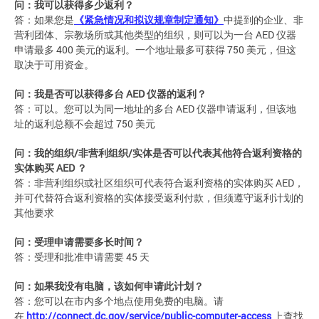
问：我可以获得多少返利？
答：如果您是
《紧急情况和拟议规章制定通知》
中提到的企业、非
营利团体、宗教场所或其他类型的组织，则可以为一台 AED 仪器
申请最多 400 美元的返利。一个地址最多可获得 750 美元，但这
取决于可用资金。
问：我是否可以获得多台
AED
仪器的返利？
答：可以。您可以为同一地址的多台 AED 仪器申请返利，但该地
址的返利总额不会超过 750 美元
问：我的组织
/
非营利组织
/
实体是否可以代表其他符合返利资格的
实体购买
AED
？
答：非营利组织或社区组织可代表符合返利资格的实体购买 AED，
并可代替符合返利资格的实体接受返利付款，但须遵守返利计划的
其他要求
问：受理申请需要多长时间？
答：受理和批准申请需要 45 天
问：如果我没有电脑，该如何申请此计划？
答：您可以在市内多个地点使用免费的电脑。请
在
http://connect.dc.gov/service/public-computer-access
上查找