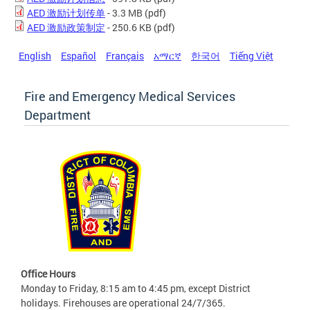
AED 激励计划传单
- 3.3 MB
(pdf)
AED 激励政策制定
- 250.6 KB
(pdf)
English
Español
Français
አማርኛ
한국어
Tiếng Việt
Fire and Emergency Medical Services
Department
Office Hours
Monday to Friday, 8:15 am to 4:45 pm, except District
holidays. Firehouses are operational 24/7/365.