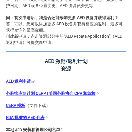
护日期、AED 设备位置变更、AED 协调员变更等。
问：初次申请后，我是否还能添加更多
AED
设备并获得返利？
答：可以。您可以添加更多 AED 设备并获得相应的返利，最多可
获得允许的最高金额。
创建新申请：点击资源部分中的“AED Rebate Application”（AED
返利申请）可提交新申请。
AED
激励
/
返利计划
资源
AED
返利申请
心脏病应急计划
CERP |
美国心脏协会
CPR
和急救
CERP
模板
（文件下载）
FDA
批准的
AED
列表
本地
安装和管理公司名单：
AED