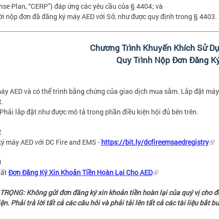
se Plan, “CERP”) đáp ứng các yêu cầu của § 4404; và
ời nộp đơn đã đăng ký máy AED với Sở, như được quy định trong § 4403.
Chương Trình Khuyến Khích Sử D
Quy Trình Nộp Đơn Đăng K
1
y AED và có thể trình bằng chứng của giao dịch mua sắm. Lắp đặt má
t.
 Phải lắp đặt như được mô tả trong phần điều kiện hội đủ bên trên.
2
ý máy AED với DC Fire and EMS -
https://bit.ly/dcfireemsaedregistry
3
tất
Đơn Đăng Ký Xin Khoản Tiền Hoàn Lại Cho AED
RỌNG: Không gửi đơn đăng ký xin khoản tiền hoàn lại của quý vị cho đến
ện. Phải trả lời tất cả các câu hỏi và phải tải lên tất cả các tài liệu bắt 