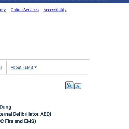
tory
Online Services
Accessibility
ts
About FEMS
 Dụng
nal Defibrillator, AED)
DC Fire and EMS)