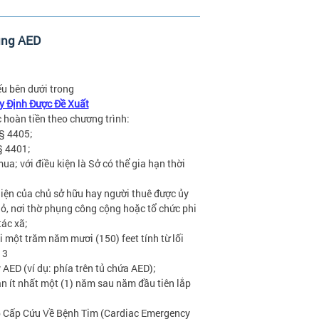
ụng AED
ếu bên dưới trong
 Định Được Đề Xuất
 hoàn tiền theo chương trình:
 § 4405;
§ 4401;
a; với điều kiện là Sở có thể gia hạn thời
diện của chủ sở hữu hay người thuê được ủy
, nơi thờ phụng công cộng hoặc tổ chức phi
tác xã;
i một trăm năm mươi (150) feet tính từ lối
 3
 AED (ví dụ: phía trên tủ chứa AED);
an ít nhất một (1) năm sau năm đầu tiên lắp
p Cấp Cứu Về Bệnh Tim (Cardiac Emergency