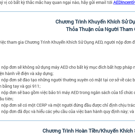
ý vị có bất kỳ thắc mắc hay quan ngại nào, hãy gửi email tới
AEDIncent
Chương Trình Khuyến Khích Sử D
Thỏa Thuận của Người Tham 
iệc tham gia Chương Trình Khuyến Khích Sử Dụng AED, người nộp đơn đã
 nộp đơn sẽ không sử dụng máy AED cho bất kỳ mục đích bất hợp pháp nà
iện hành về điện và xây dựng;
 nộp đơn sẽ đào tạo những người thường xuyên có mặt tại cơ sở về các b
 bằng tay và gọi 911;
 nộp đơn sẽ bao gồm việc bảo trì máy AED trong ngân sách của tổ chức
u tiên;
 nộp đơn sẽ có một CERP và một người đứng đầu được chỉ định chịu trá
 nộp đơn đã đọc và hiểu các yêu cầu của việc ban hành quy định này; và 
Chương Trình Hoàn Tiền/Khuyến Khích