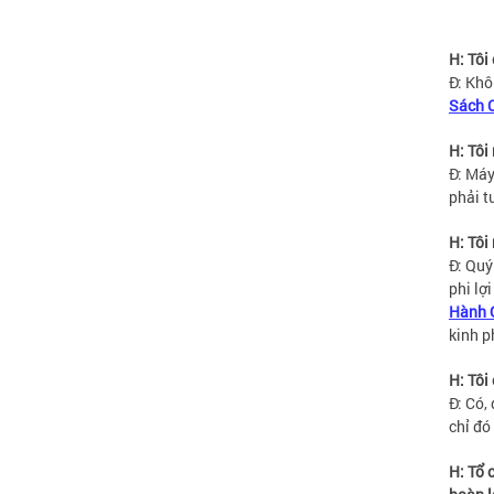
H: Tôi
Đ: Khô
Sách 
H: Tôi
Đ: Máy
phải t
H: Tôi
Đ: Quý
phi lợ
Hành 
kinh p
H: Tôi
Đ: Có,
chỉ đó
H: Tổ 