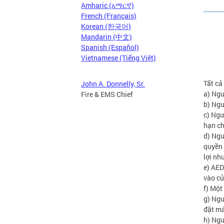
Amharic (አማርኛ)
French (Français)
Korean (한국어)
Mandarin (中文)
Spanish (Español)
Vietnamese (Tiếng Việt)
Tất cả
John A. Donnelly, Sr.
a) Ngư
Fire & EMS Chief
b) Ngư
c) Ngư
hạn ch
d) Ngư
quyền 
lợi nh
e) AED
vào củ
f) Một
g) Ngư
đặt m
h) Ngư