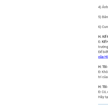
4) Ảnh
5) Bản
6) Cun
H. Kế 
Đ.
Kế 
trường
Để biế
của H
H: Tôi
Đ: Khô
trí của
H: Tôi
Đ: Có,
Hãy tạ