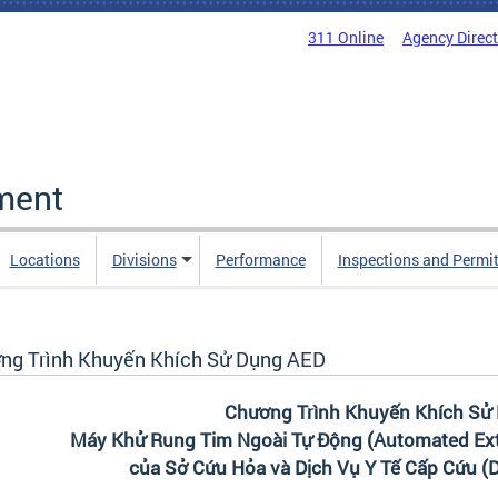
311 Online
Agency Direc
ment
Locations
Divisions
Performance
Inspections and Permi
ng Trình Khuyến Khích Sử Dụng AED
Chương Trình Khuyến Khích Sử
Máy Khử Rung Tim Ngoài Tự Động (Automated Exter
của Sở Cứu Hỏa và Dịch Vụ Y Tế Cấp Cứu (