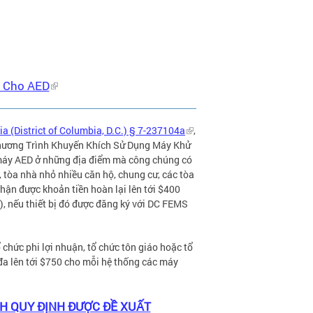
i Cho AED
 (District of Columbia, D.C.) § 7-237104a
,
Chương Trình Khuyến Khích Sử Dụng Máy Khử
 máy AED ở những địa điểm mà công chúng có
, tòa nhà nhỏ nhiều căn hộ, chung cư, các tòa
nhận được khoản tiền hoàn lại lên tới $400
, nếu thiết bị đó được đăng ký với DC FEMS
chức phi lợi nhuận, tổ chức tôn giáo hoặc tổ
i đa lên tới $750 cho mỗi hệ thống các máy
H QUY ĐỊNH ĐƯỢC ĐỀ XUẤT