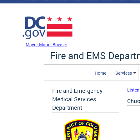
Skip to main content
DC Agency Top Menu
Mayor Muriel Bowser
Fire and EMS Depart
Home
Services
Fire and Emergency
Listen
Medical Services
Chươ
Department