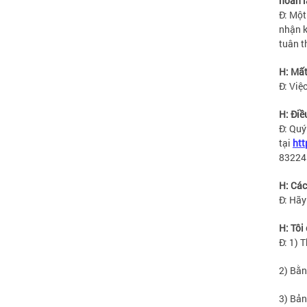
hoàn l
Đ: Một
nhận k
tuân t
H: Mất
Đ: Việ
H: Điề
Đ: Quý
tại
htt
83224
H: Các
Đ: Hãy
H: Tôi
Đ: 1) 
2) Bằn
3) Bản