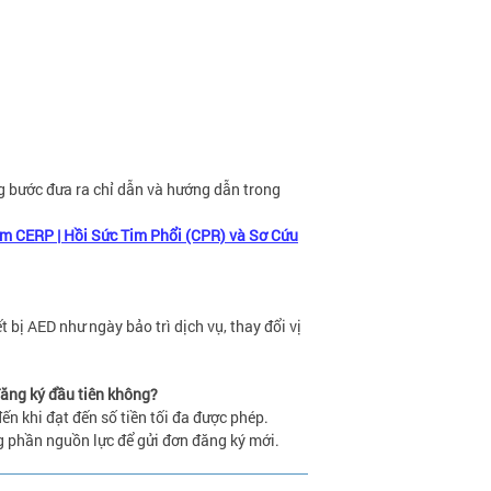
ừng bước đưa ra chỉ dẫn và hướng dẫn trong
m CERP | Hồi Sức Tim Phổi (CPR) và Sơ Cứu
 bị AED như ngày bảo trì dịch vụ, thay đổi vị
đăng ký đầu tiên không?
ến khi đạt đến số tiền tối đa được phép.
 phần nguồn lực để gửi đơn đăng ký mới.