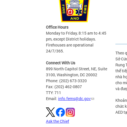
Office Hours
Monday to Friday, 8:15 am to 4:45
pm, except District holidays.
Firehouses are operational
24/7/365.
Theo 
Sở Cứu
Connect With Us
Rung T
899 North Capitol Street, NE, Suite
thể ti
3100, Washington, DC 20002
nhà hợ
Phone: (202) 673-3320
cho mỗ
Fax: (202) 462-0807
và đượ
TTY: 711
Email:
info.fems@dc.gov
Khoản 
chức k
AED tạ
Ask the Chief