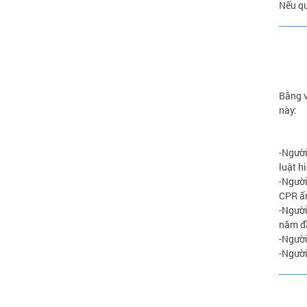
Nếu qu
Bằng v
này:
-Người
luật h
-Người
CPR ấn
-Người
năm đầ
-Người
-Người