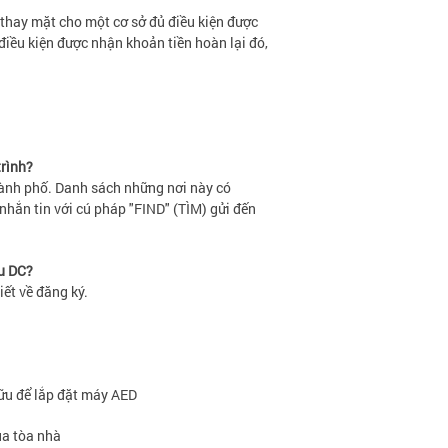
thay mặt cho một cơ sở đủ điều kiện được
điều kiện được nhận khoản tiền hoàn lại đó,
trình?
hành phố. Danh sách những nơi này có
 nhắn tin với cú pháp "FIND" (TÌM) gửi đến
u DC?
iết về đăng ký.
ữu để lắp đặt máy AED
a tòa nhà