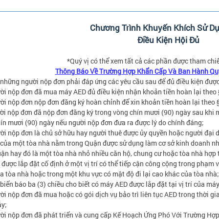
Chương Trình Khuyến Khích Sử D
Điều Kiện Hội Đủ
*Quý vị có thể xem tất cả các phần được tham chi
Thông Báo Về Trường Hợp Khẩn Cấp Và Ban Hành Quy
 những người nộp đơn phải đáp ứng các yêu cầu sau để đủ điều kiện được
ời nộp đơn đã mua máy AED đủ điều kiện nhận khoản tiền hoàn lại theo
ời nộp đơn nộp đơn đăng ký hoàn chỉnh để xin khoản tiền hoàn lại theo 
ời nộp đơn đã nộp đơn đăng ký trong vòng chín mươi (90) ngày sau khi mu
ín mươi (90) ngày nếu người nộp đơn đưa ra được lý do chính đáng;
ời nộp đơn là chủ sở hữu hay người thuê được ủy quyền hoặc người đại 
của một tòa nhà nằm trong Quận được sử dụng làm cơ sở kinh doanh nhỏ
uận hay đó là một tòa nhà nhỏ nhiều căn hộ, chung cư hoặc tòa nhà hợp 
 được lắp đặt cố định ở một vị trí có thể tiếp cận công cộng trong phạm v
a tòa nhà hoặc trong một khu vực có mật độ đi lại cao khác của tòa nhà;
 biển báo ba (3) chiều cho biết có máy AED được lắp đặt tại vị trí của máy
ời nộp đơn đã mua hoặc có gói dịch vụ bảo trì liên tục AED trong thời gi
áy;
ời nộp đơn đã phát triển và cung cấp Kế Hoạch Ứng Phó Với Trường Hợ