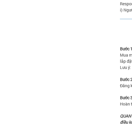
Respon
i) Ngư
Bước 
Mua má
lắp đặ
Lưu ý:
Bước 
Đăng k
Bước 
Hoàn 
QUAN T
điều ki