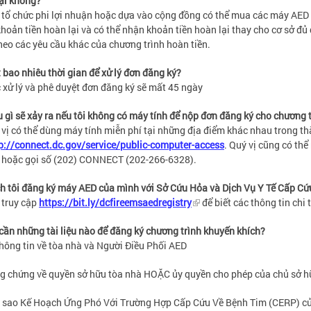
ại không?
 tổ chức phi lợi nhuận hoặc dựa vào cộng đồng có thể mua các máy AED 
hoản tiền hoàn lại và có thể nhận khoản tiền hoàn lại thay cho cơ sở đủ 
heo các yêu cầu khác của chương trình hoàn tiền.
 bao nhiêu thời gian để xử lý đơn đăng ký?
c xử lý và phê duyệt đơn đăng ký sẽ mất 45 ngày
u gì sẽ xảy ra nếu tôi không có máy tính để nộp đơn đăng ký cho chương 
 vị có thể dùng máy tính miễn phí tại những địa điểm khác nhau trong t
p://connect.dc.gov/service/public-computer-access
. Quý vị cũng có thể
 hoặc gọi số (202) CONNECT (202-266-6328).
h tôi đăng ký máy AED của mình với Sở Cứu Hỏa và Dịch Vụ Y Tế Cấp Cứ
 truy cập
https://bit.ly/dcfireemsaedregistry
để biết các thông tin chi t
 cần những tài liệu nào để đăng ký chương trình khuyến khích?
Thông tin về tòa nhà và Người Điều Phối AED
g chứng về quyền sở hữu tòa nhà HOẶC ủy quyền cho phép của chủ sở h
 sao Kế Hoạch Ứng Phó Với Trường Hợp Cấp Cứu Về Bệnh Tim (CERP) củ