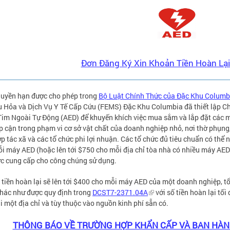
Đơn Đăng Ký Xin Khoản Tiền Hoàn Lạ
quyền hạn được cho phép trong
Bộ Luật Chính Thức của Đặc Khu Columbia
 Hỏa và Dịch Vụ Y Tế Cấp Cứu (FEMS) Đặc Khu Columbia đã thiết lập 
im Ngoài Tự Động (AED) để khuyến khích việc mua sắm và lắp đặt các
ếp cận trong phạm vi cơ sở vật chất của doanh nghiệp nhỏ, nơi thờ phụng
p tác xã và các tổ chức phi lợi nhuận. Các tổ chức đủ tiêu chuẩn có thể 
i máy AED (hoặc lên tới $750 cho mỗi địa chỉ tòa nhà có nhiều máy AED)
c cung cấp cho công chúng sử dụng.
tiền hoàn lại sẽ lên tới $400 cho mỗi máy AED của một doanh nghiệp, tổ 
hác như được quy định trong
DCST7-2371.04A
với số tiền hoàn lại tố
i một địa chỉ và tùy thuộc vào nguồn kinh phí sẵn có.
THÔNG BÁO VỀ TRƯỜNG HỢP KHẨN CẤP VÀ BAN HÀN