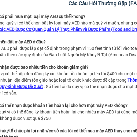
Các Câu Hỏi Thường Gặp (FA
 có phải mua một loại máy AED cụ thể không?
ng, quý vị có thể chọn bất kỳ loại máy AED nào mà quý vị muốn, nhưng c
Các AED Được Cơ Quan Quản Lý Thực Phẩm và Dược Phẩm (Food and Drug
 nên đặt máy AED ở đâu?
 AED phải được lắp đặt cố định trong phạm vi 150 feet tính từ lối vào tòa
uân theo các quy định của Đạo Luật Người Mỹ Khuyết Tật (American Disab
 nhận được bao nhiêu tiền cho khoản giảm giá?
 vị có thể nộp đơn đăng ký xin khoản tiền hoàn lại lên tới $400 cho một
i nhuận, địa điểm tôn giáo hoặc loại tổ chức khác được đề cập trong
Thôn
Quy Định Được Đề Xuất
. Số tiền tối đa quý vị có thể nhận được cho một 
hí có sẵn.
 có thể nhận được khoản tiền hoàn lại cho hơn một máy AED không?
 quý vị có thể đăng ký khoản tiền hoàn lại cho nhiều máy AED tại cùng một
 không được vượt quá $750
chức/tổ chức phi lợi nhận/cơ sở của tôi có thể mua máy AED thay cho mộ