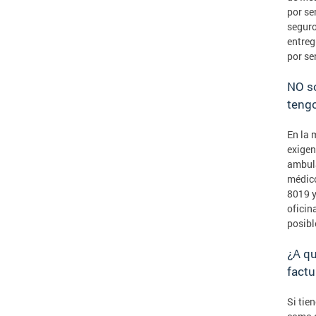
por se
seguro
entreg
por se
NO so
tengo
En la 
exigen 
ambula
médico
8019 y
oficin
posibl
¿A qu
factu
Si tie