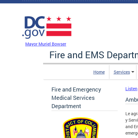
Skip to main content
DC Agency Top Menu
Mayor Muriel Bowser
Fire and EMS Depart
Home
Services
Fire and Emergency
Listen
Medical Services
Ambu
Department
Le agr
y Serv
and Em
emerge