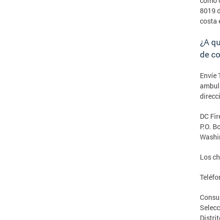
como c
8019 d
costa 
¿A qu
de co
Envíe 
ambula
direcc
DC Fi
P.O. B
Washi
Los ch
Teléfo
Consul
Selecc
Distri