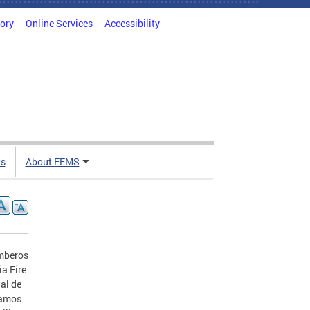
tory
Online Services
Accessibility
ts
About FEMS
omberos
ia Fire
al de
eamos