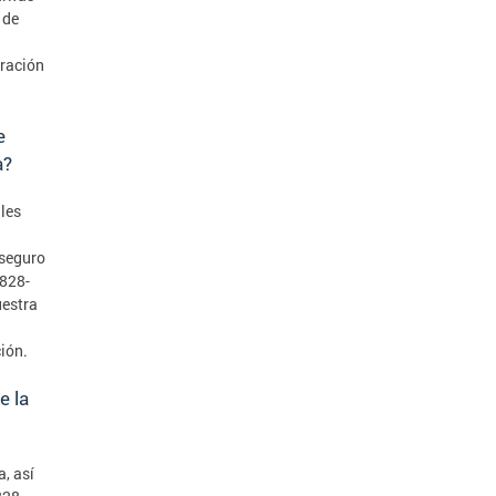
 de
uración
e
a?
ales
 seguro
 828-
uestra
ión.
e la
, así