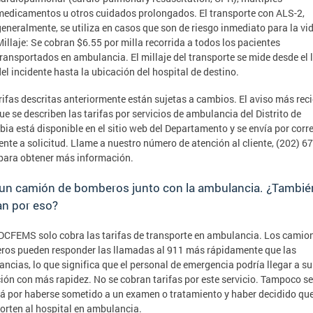
medicamentos u otros cuidados prolongados. El transporte con ALS-2,
generalmente, se utiliza en casos que son de riesgo inmediato para la vi
Millaje: Se cobran $6.55 por milla recorrida a todos los pacientes
transportados en ambulancia. El millaje del transporte se mide desde el 
del incidente hasta la ubicación del hospital de destino.
rifas descritas anteriormente están sujetas a cambios. El aviso más rec
que se describen las tarifas por servicios de ambulancia del Distrito de
ia está disponible en el sitio web del Departamento y se envía por corr
nte a solicitud. Llame a nuestro número de atención al cliente, (202) 67
para obtener más información.
 un camión de bomberos junto con la ambulancia. ¿Tambi
an por eso?
 DCFEMS solo cobra las tarifas de transporte en ambulancia. Los camio
os pueden responder las llamadas al 911 más rápidamente que las
ncias, lo que significa que el personal de emergencia podría llegar a su
ión con más rapidez. No se cobran tarifas por este servicio. Tampoco se
á por haberse sometido a un examen o tratamiento y haber decidido que
orten al hospital en ambulancia.