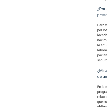
¿Por 
pers
Para v
por lo
identi
nacimi
la sit
labora
pacien
seguro
¿Mi c
de a
En la 
progra
relaci
que es
obliga