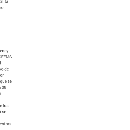
ilita
mo
gency
 DCFEMS
l
vo de
yor
 que se
a $8
n
e los
i se
ientras