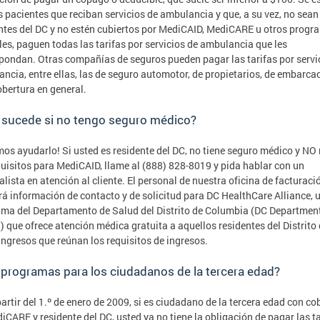
s pacientes que reciban servicios de ambulancia y que, a su vez, no sean
ntes del DC y no estén cubiertos por MediCAID, MediCARE u otros progr
les, paguen todas las tarifas por servicios de ambulancia que les
pondan. Otras compañías de seguros pueden pagar las tarifas por servi
ncia, entre ellas, las de seguro automotor, de propietarios, de embarca
obertura en general.
 sucede si no tengo seguro médico?
os ayudarlo! Si usted es residente del DC, no tiene seguro médico y NO
quisitos para MediCAID, llame al (888) 828-8019 y pida hablar con un
alista en atención al cliente. El personal de nuestra oficina de facturació
rá información de contacto y de solicitud para DC HealthCare Alliance, 
ma del Departamento de Salud del Distrito de Columbia (DC Department
) que ofrece atención médica gratuita a aquellos residentes del Distrito
ingresos que reúnan los requisitos de ingresos.
programas para los ciudadanos de la tercera edad?
 partir del 1.º de enero de 2009, si es ciudadano de la tercera edad con co
iCARE y residente del DC, usted ya no tiene la obligación de pagar las t