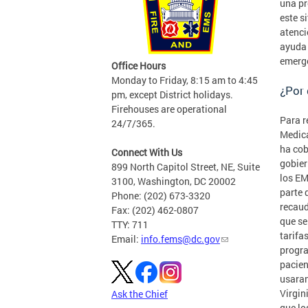
una pr
este s
atenci
ayuda 
emerge
Office Hours
Monday to Friday, 8:15 am to 4:45
¿Por 
pm, except District holidays.
Firehouses are operational
Para r
24/7/365.
Medica
ha cob
Connect With Us
gobier
899 North Capitol Street, NE, Suite
los EM
3100, Washington, DC 20002
parte 
Phone: (202) 673-3320
recaud
Fax: (202) 462-0807
que se
TTY: 711
tarifa
Email:
info.fems@dc.gov
progra
pacien
usaran
Virgin
Ask the Chief
que lo