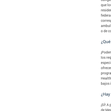
que lo
reside
federa
corres
ambula
o de c
¿Qué
¡Podem
los re
especi
ofrece
progra
Health
bajos 
¿Hay 
¡SÍ! A
de Med