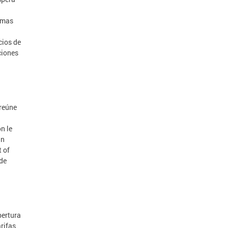
amas
cios de
ciones
 reúne
n le
un
 of
 de
bertura
arifas