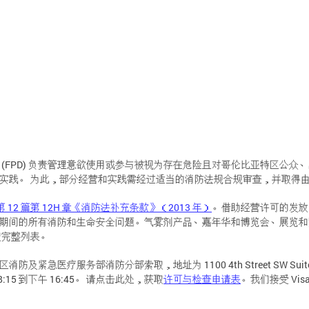
(FPD) 负责管理意欲使用或参与被视为存在危险且对哥伦比亚特区公
实践。 为此，部分经营和实践需经过适当的消防法规合规审查，并取得
第 12 篇第 12H 章《消防法补充条款》（2013 年）
。借助经营许可的发放
期间的所有消防和生命安全问题。气雾剂产品、嘉年华和博览会、展览和
取完整列表。
服务部消防分部索取，地址为 1100 4th Street SW Suite E700, W
8:15 到下午 16:45。 请点击此处，获取
许可与检查申请表
。我们接受 Visa