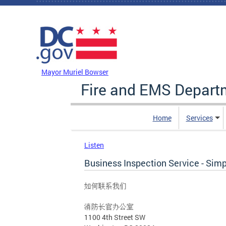
Skip to main content
DC Agency Top Menu
Mayor Muriel Bowser
Fire and EMS Depart
Home
Services
Listen
Business Inspection Service - Simp
如何联系我们
消防长官办公室
1100 4th Street SW