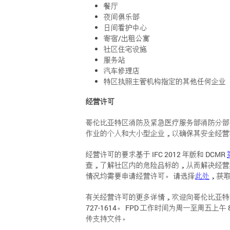
餐厅
夜间俱乐部
日间看护中心
寄宿/出租公寓
社区住宅设施
服务站
汽车修理店
特区执照主管机构指定的其他任何企业
经营许可
哥伦比亚特区消防及紧急医疗服务部消防分部 
作业的个人和大小型企业，以确保其安全经营
经营许可的要求基于 IFC 2012 年版和 DCMR
查，了解社区内的危险品标的，从而解决经营
情况均需要申请经营许可。 请选择
此处
，获
有关经营许可的更多详情，欢迎向哥伦比亚特区消防及紧急医疗
727-1614。 FPD 工作时间为周一至周五上午 
传支持文件。