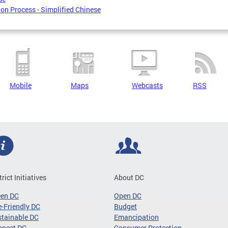
on Process - Simplified Chinese
Mobile
Maps
Webcasts
RSS
trict Initiatives
About DC
een DC
Open DC
-Friendly DC
Budget
tainable DC
Emancipation
nnect DC
Consumer Protection