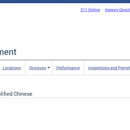
311 Online
Agency Direc
ment
Locations
Divisions
Performance
Inspections and Permi
lified Chinese