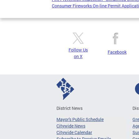
Consumer Fireworks On-line Permit Applicati
Follow Us
Facebook
on X
District News
Dis
Mayor's Public Schedule
Gr
Citywide News
Age
Citywide Calendar
Sus
Subscribe to Receive Emails
Co