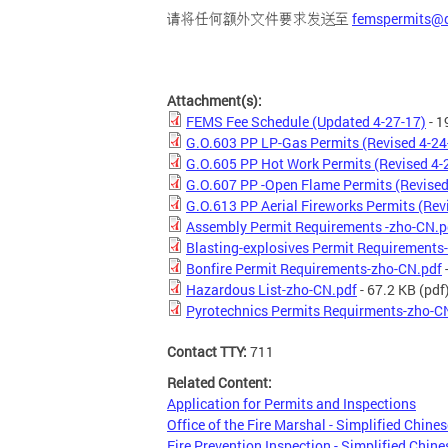
请将任何额外文件要求发送至
femspermits@
Attachment(s):
FEMS Fee Schedule (Updated 4-27-17)
- 1
G.O.603 PP LP-Gas Permits (Revised 4-24
G.O.605 PP Hot Work Permits (Revised 4-
G.O.607 PP -Open Flame Permits (Revised
G.O.613 PP Aerial Fireworks Permits (Rev
Assembly Permit Requirements -zho-CN.p
Blasting-explosives Permit Requirements
Bonfire Permit Requirements-zho-CN.pdf
Hazardous List-zho-CN.pdf
- 67.2 KB
(pdf
Pyrotechnics Permits Requirments-zho-C
Contact TTY:
711
Related Content:
Application for Permits and Inspections
Office of the Fire Marshal - Simplified Chines
Fire Prevention Inspection - Simplified Chine