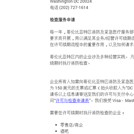
Washington DC 20024
电话 (202) 727-1614
检查服务申请
每一年，哥伦比亚特区消防及紧急医疗服务部
要求而开展，用以满足其业务/经营许可续期
在许可续期流程中的重要作用，以及如何请求
哥伦比亚特区内的企业涉及多种经营实践。 
续期时执行消防检查。
企业所有人如需向哥伦比亚特区消防及紧急医
为 150 美元的支票或汇票（抬头收款人为“DC Tr
请将以上信息请寄送至我们的许可与支付中心（第 30 和 
问“
许可与检查申请表
”。我们接受 Visa、Master
需要在许可续期时执行消防检查的企业：
零售店/商企
酒吧