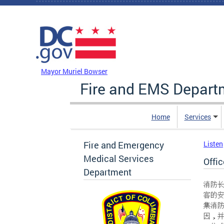
Skip to main content
DC Agency Top Menu
Mayor Muriel Bowser
Fire and EMS Depart
Home
Services
Fire and Emergency
Listen
Medical Services
Offic
Department
消防
客的
集消
因，