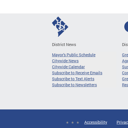
District News
Dis
Mayor's Public Schedule
Gr
Citywide News
Age
Citywide Calendar
Sus
Subscribe to Receive Emails
Co
Subscribe to Text Alerts
Gre
Subscribe to Newsletters
Re
Accessibility
Privac