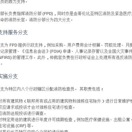
成员的鼎力支持。
部长负责指挥消防分部 (FPD)，同时亦是由哥伦比亚特区消防及紧急医
任命的消防长官。消防分部分为四大分支。
支持服务分支
支为 FPD 提供行政支持，例如采购、用户费用会计核算、罚款处理、月
记录管理、《信息自由法》(FOIA) 申请、人事记录存管以及全国火灾事
(NFIRS) 的管理工作。此外，仲裁官负责在行政听证会上处理所有违反消
为。
实施分支
支为特区内八个行政辖区分配消防检查员。 其职责包括：
对所有建筑物（联邦所有或占用的建筑物和独栋住宅除外）进行日常维护
仅应请求或投诉才会对独栋住宅进行检查。
应消防法规投诉进行调查。
对特定用途的建筑进行年度许可续期检查，例如医疗保健设施、出租公寓
住宅设施 (CRF) 等。
对哥伦比亚特区内的公立学校进行检查。