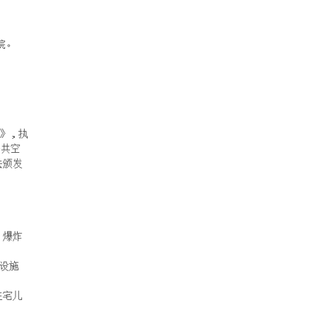
院。
范》，执
公共空
法颁发
、爆炸
宅设施
住宅儿