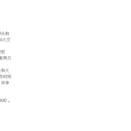
源头和
和火灾
使权
有两只
全和火
工作时间
C，并申
OUC，