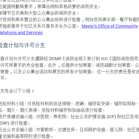
应美国特勤局要求，保障总统和其他政要的消防安全。
保障节日庆典和大型公众集会的消防安全。
对夜间和周末营业的公众集会场所进行检查，例如夜间俱乐部、餐厅和剧
受指派服务于社区关系与服务市长办公室。
Mayor’s Office of Community
Relations and Services
.
检查计划与许可分支
查计划与许可分支遵照经 DCMR《消防法规》修订的 ICC《国际消防规
营许可所要求的专业检查。此外，还提供计划审查、消防疏散计划审查、
免审查，以及公众集会活动和展览的所有计划审查。 这一分支的责任是依
许可。
分支包含以下小组：
危险材料小组 - 对危险材料的非法倾倒、泄漏、储存缸安装、储存缸移除
品、烟火、烟火表演、危险材料储存和加油站进行检查。
医疗保健设施小组 - 对医院、养老院、社会公共护理设施 (ICF) 和社区住
(CRF) 进行检查。
社会公共设施小组 - 对管教所、过渡住所、日间照护设施、孤儿院、社区
童设施和高等院校进行检查。