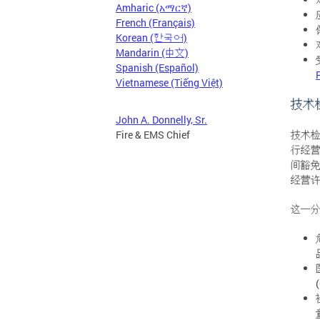
Amharic (አማርኛ)
French (Français)
Korean (한국어)
Mandarin (中文)
Spanish (Español)
Vietnamese (Tiếng Việt)
技术
John A. Donnelly, Sr.
技术检
Fire & EMS Chief
行经
间豁
经营
这一