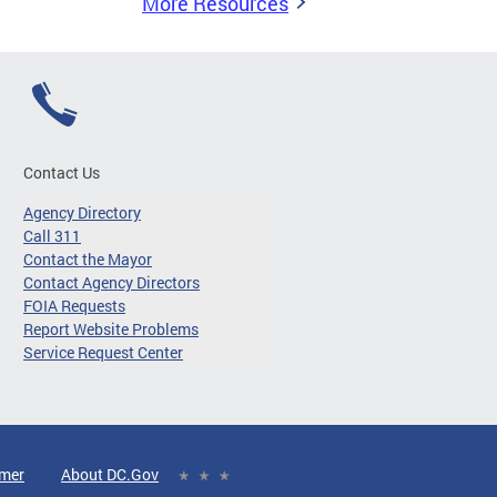
More Resources
Contact Us
Agency Directory
Call 311
Contact the Mayor
Contact Agency Directors
FOIA Requests
Report Website Problems
Service Request Center
imer
About DC.Gov