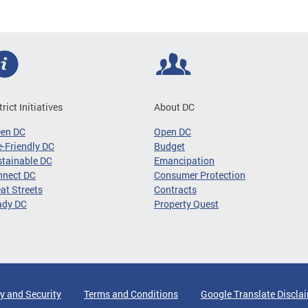
trict Initiatives
About DC
een DC
Open DC
-Friendly DC
Budget
tainable DC
Emancipation
nnect DC
Consumer Protection
at Streets
Contracts
ady DC
Property Quest
y and Security
Terms and Conditions
Google Translate Discla