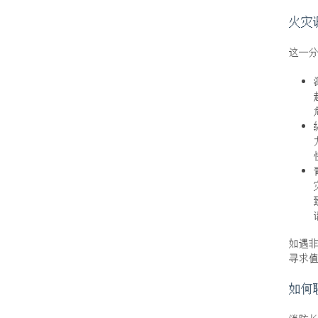
火灾
这一
如遇非
寻求
如何