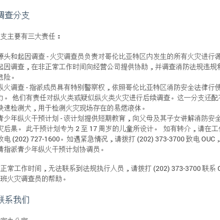
调查分支
分支主要有三大责任：
源头和起因调查 - 火灾调查员负责对哥伦比亚特区内发生的所有火灾进行
起因调查，在非正常工作时间向经营公司提供协助，并调查消防法规违规
危险。
纵火调查 - 指派成员具有特别警察权，依照哥伦比亚特区消防安全法律行
力。 他们有责任对纵火类或疑似纵火类火灾进行后续调查。这一分支还配
快速检测犬，用于检测火灾现场存在的易燃液体。
青少年纵火干预计划 - 该计划提供短期教育，向父母及其子女讲解消防安
灾后果。 此干预计划专为 2 至 17 周岁的儿童所设计。 如有转介，请在
致电 (202) 727-1600。如遇紧急情况，请拨打 (202) 373-3700 致电 OU
请指派青少年纵火干预计划协调员。
正常工作时间，无法联系到法规执行人员，请拨打 (202) 373-3700 联系 
值班火灾调查员的帮助。
联系我们