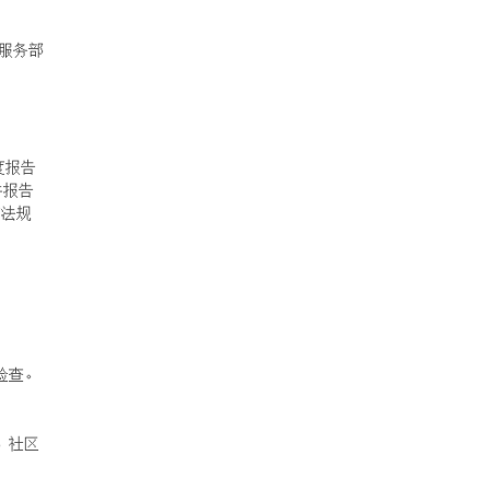
疗服务部
度报告
件报告
防法规
检查。
、社区