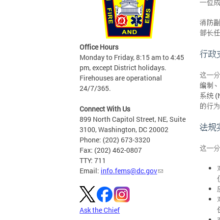
一位
消防副
部长
Office Hours
行政
Monday to Friday, 8:15 am to 4:45
pm, except District holidays.
这一分
Firehouses are operational
编制、
24/7/365.
系统 
的行
Connect With Us
899 North Capitol Street, NE, Suite
法规
3100, Washington, DC 20002
Phone: (202) 673-3320
这一分
Fax: (202) 462-0807
TTY: 711
Email:
info.fems@dc.gov
Ask the Chief