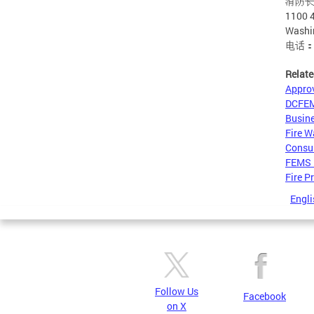
消防
1100 4
Washi
电话：(2
Relate
Approv
DCFEMS
Busine
Fire W
Consum
FEMS F
Fire P
Engli
Follow Us
Facebook
on X