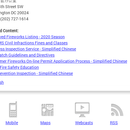
长官办公室
th Street SW
ngton DC 20024
02) 727-1614
d Content:
ed Fireworks Listing - 2020 Season
 Civil Infractions Fines and Classes
ss Inspection Service - Simplified Chinese
atch Guidelines and Directives
er Fireworks On-line Permit Application Process - Simplified Chinese
ire Safety Education
revention Inspection - Simplified Chinese
sh
Mobile
Maps
Webcasts
RSS