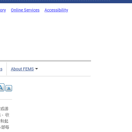
tory
Online Services
Accessibility
ts
About FEMS
员或游
息、收
头和起
务部每