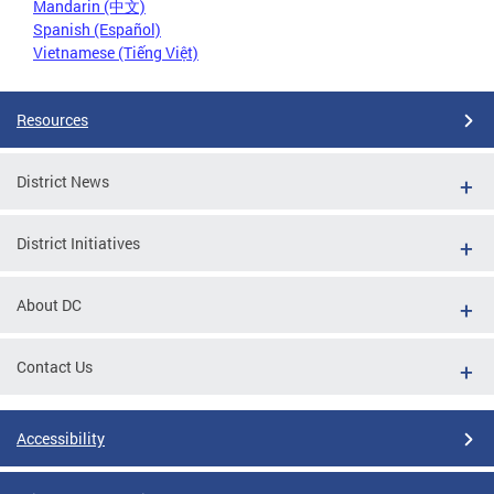
Mandarin (中文)
Spanish (Español)
Vietnamese (Tiếng Việt)
Resources
District News
District Initiatives
About DC
Contact Us
Accessibility