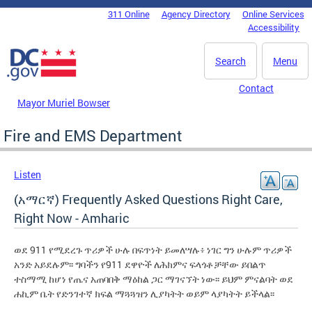
Skip to main content
311 Online
Agency Directory
Online Services
DC Agency Top Menu
Accessibility
Search
Menu
Contact
Mayor Muriel Bowser
Fire and EMS Department
Listen
(አማርኛ) Frequently Asked Questions Right Care,
Right Now - Amharic
ወደ 911 የሚደረጉ ጥሪዎች ሁሉ በፍጥነት ይመለሣሉ፥ ነገር ግን ሁሉም ጥሪዎች
አንድ አይደሉም፡፡ ግባችን የ911 ደዋዮች ለሕክምና ፍላጎቶቻቸው ይበልጥ
ተስማሚ ከሆነ የጤና አጠባበቅ ማዕከል ጋር ማገናኘት ነው፡፡ ይህም ምናልባት ወደ
ሐኪም ቤት የድንገተኛ ክፍል ማጓጓዝን ሊያካትት ወይም ላያካትት ይችላል፡፡