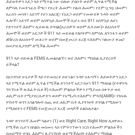
ሕይወትዎን አደጋ ላይ የሚጥል ነው ብለው ያሰቡት ወይም ሊጥል የሚችል
ለምሳሌ የመተንፈስ ችግር፣ የደረት ሕመም፣ የልብ ሕመም፣ የደም ቧንቧ ህመም፣
እራስን መሳት፣ አደገኛ የሆነ አለርጂ፣ የአደጋ ወይም የመውደቅ ጉዳት ወይም
ሌሎች፣ አደገኛ ወይም አስቸኳይ ሕመሞች ሲሆኑ ወደ 911 አስቸኳይ ለሆነ
የድንገተኛ ሕክምና ሊደውሉ ይገባል(እራስዎት ወይም ሌላ ሰው)፡፡ ለአነስተኛ
ሕመሞች ወይም አደጋዎች 911 ላይ መደወል የለቦትም፡፡ ለምሳሌ ለጉንፋን ወይም
ለቫይረስ ለአነስተኛ መቆረጥ ወይም በመጀመሪያ ደረጃ የሕክምና ባለሙያ ቀጠሮ
በመያዝ ሊታከም ለሚችል ሕመም፡፡
911 ላይ ብደውል FEMS ሊመልስልኝና ወደ ሕክምና ማዕከል ሊያደርሰኝ
ይችላል?
በአንዳንድ ሁኔታዎች ላይ የተመሰረተ ይሆናል፡፡ ጉዳዮ አፋጣኝና ሕይወትዎን አደጋ
ላይ የሚጥል ወይም ሊጥል የሚችል ድንገተኛ አደጋ ከሆነ 911 ማዕከል (የተዋሃዱ
ግንኙነቶች ጽሕፈት ቤቶች) የሕመም ምልክቶችዎን የሚያጠኑ በቀጥታ ወደ
ሐኪም ቤት የሚያደርሱዎትን ወይም የአሜሪካ የሕክምና ምላሽ(AMR)፣ የክፍሉ
ሦስተኛ ወገን አገልግሎት ሰጪ ወደ ሐኪም ቤት ሊያጓጉዞት ይገባል የሚለውን
የሚለዩትን የ FEMS የመጀመሪያ ደረጃ መላሾች ይልኩለታል፡፡
ጉዳዮ ድንገተኛ ሕመም ካልሆነ (1) ወደ Right Care, Right Now ሊዘዋወሩ
የሚችሉ ሲሆን በስልክ መስመሩ ላይ የምትገኘውን ነርስ የሕመም ምልክቶችን
በመስማት ተገቢ ሕክምና ሊያገኙበት ወደሚችሉበት የሕክምና ማዕከል