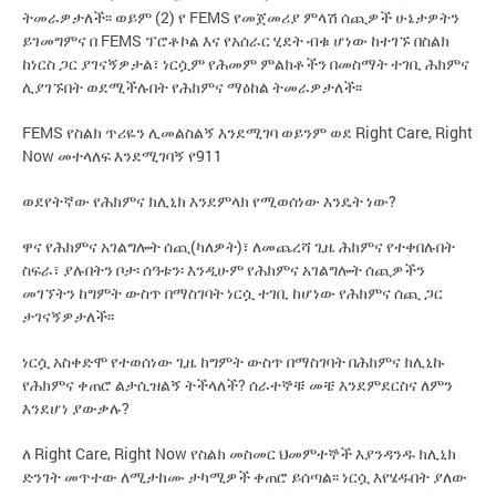
ትመራዎታለች፡፡ ወይም (2) የ FEMS የመጀመሪያ ምላሽ ሰጪዎች ሁኔታዎትን
ይገመግምና በ FEMS ፕሮቶኮል እና የአሰራር ሂደት ብቁ ሆነው ከተገኙ በስልክ
ከነርስ ጋር ያገናኝዎታል፣ ነርሷም የሕመም ምልክቶችን በመስማት ተገቢ ሕክምና
ሊያገኙበት ወደሚችሉበት የሕክምና ማዕከል ትመራዎታለች፡፡
FEMS የስልክ ጥሪዬን ሊመልስልኝ እንደሚገባ ወይንም ወደ Right Care, Right
Now መተላለፍ እንደሚገባኝ የ911
ወደየትኛው የሕክምና ክሊኒክ እንደምላክ የሚወሰነው እንዴት ነው?
ዋና የሕክምና አገልግሎት ሰጪ(ካለዎት)፣ ለመጨረሻ ጊዜ ሕክምና የተቀበሉበት
ስፍራ፣ ያሉበትን ቦታ፡ ሰዓቱን፡ እንዲሁም የሕክምና አገልግሎት ሰጪዎችን
መገኘትን ከግምት ውስጥ በማስገባት ነርሷ ተገቢ ከሆነው የሕክምና ሰጪ ጋር
ታገናኝዎታለች፡፡
ነርሷ አስቀድሞ የተወሰነው ጊዜ ከግምት ውስጥ በማስገባት በሕክምና ክሊኒኩ
የሕክምና ቀጠሮ ልታሲዝልኝ ትችላለች? ሰራተኞቹ መቼ እንደምደርስና ለምን
እንደሆነ ያውቃሉ?
ለ Right Care, Right Now የስልክ መስመር ህመምተኞች እያንዳንዱ ክሊኒክ
ድንገት መጥተው ለሚታከሙ ታካሚዎች ቀጠሮ ይሰጣል፡፡ ነርሷ እየሄዱበት ያለው