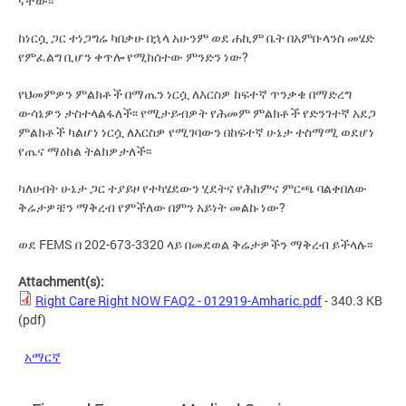
ናቸው፡፡
ከነርሷ ጋር ተነጋግሬ ካበቃሁ በኋላ አሁንም ወደ ሐኪም ቤት በአምቡላንስ መሄድ
የምፈልግ ቢሆን ቀጥሎ የሚከሰተው ምንድን ነው?
የህመምዎን ምልክቶች በማጤን ነርሷ ለእርስዎ ከፍተኛ ጥንቃቄ በማድረግ
ውሳኔዎን ታስተላልፋለች፡፡ የሚታይብዎት የሕመም ምልክቶች የድንገተኛ አደጋ
ምልክቶች ካልሆነ ነርሷ ለእርስዎ የሚገባውን በከፍተኛ ሁኔታ ተስማሚ ወደሆነ
የጤና ማዕከል ትልክዎታለች፡፡
ካለሁበት ሁኔታ ጋር ተያይዞ የተካሄደውን ሂደትና የሕክምና ምርጫ ባልቀበለው
ቅሬታዎቼን ማቅረብ የምችለው በምን አይነት መልኩ ነው?
ወደ FEMS በ 202-673-3320 ላይ በመደወል ቅሬታዎችን ማቅረብ ይችላሉ፡፡
Attachment(s):
Right Care Right NOW FAQ2 - 012919-Amharic.pdf
- 340.3 KB
(pdf)
አማርኛ