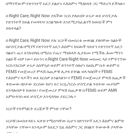
በማንኛውም የድንገተኛ አደጋ ያልሆኑ የሕክምና ማዕከላት ጋር ማድረግ ይችላሉ፡፡
በ Right Care, Right Now ያለችው ነርስ ያለሁበት ሁኔታ ወደ ሆስፒታሉ
የድንገተኛ ክፍል የመጓጓዣ አገልግሎት እንደሚያስፈልገኝ ከወሰነች ምን
ይከተላል?
በ Right Care, Right Now ያሉ ነርሶች በመሰረቱ መቀበል ያለባቸው ስልኮች
በሆስፒታል በሚገኝ የድንገተኛ አደጋ ሕክምና ክፍሎች ሳይሆን የድንገተኛ አደጋ
ባልሆነ ጤና እንክብካቤ በሚሰሩ የጤና ማዕከላት ሊታከሙ የሚችሉ ሕሙማንን
ስልኮች ብቻ ነው፡፡ ይሁንና በ Right Care Right Now መስመር ላይ የምትገኘው
ነርስ የእርስዎ ሁኔታ አስቸኳይ ወይም ድንገተኛ ስለሆነ በሐኪም ቤት ወይም በ
FEMS የመጀመሪያ ምላሽ ሰጪዎቹ ሊታዩ ይገባል ብላ ካሰበች የ FEMS
የሕክምና ጓዶችን ወደ እርስዎ እንልካለን፡፡ የ FEMS የመጀመሪያ ምላሽ ሰጪዎች
ቀድመው በቦታው ደርሰው ከሆነ እና ነርሷ/ነርሱ ሆስፒታል ገብተው መታከም
እንዳለብዎት ከወሰኑ፣ የመጀመሪያ ምላሽ ሰጪዎቹ በ FEMS ወይም AMR
አምቡላንስ ወደ ሆስፒታ እንዲጓጓዙ ያደርጋሉ።
ነርሶች የትምህርት ደረጃዎች ምንድ ናቸው?
ነርሶቹ በመስተዳደሩ ፍቃድ የሚሰጣቸው ሲሆን በድንገተኛ አደጋ ሕክምና ልምድ
ያላቸው ናቸው፡፡ እንዲሁም ከአደጋ ጊዜ ሕክምና ጋር ይበልጥ ትውውቅ ያላቸው