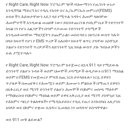
የ Right Care, Right Now ፕሮግራም ግቦች የህሙማንን የጤንነት ሁኔታ
እንዲሻሻል ማድረግ እና የዲሲ የእሳት እና ኢ/ኤም/ኤስ መምሪያ(FEMS)
ሀብቶችን ሕይወታቸውን አደጋ ላይ የሚጥል ጉዳትና ሕመም ላለባቸው
ሕመምተኞች እንዲውል መጠበቅ ነው፡፡ ይህ በተጨናነቁ የሀኪም ቤቶች የድንገተኛ
ክፍል ነፃ የሆኑ አልጋዎችን በጣም የታመሙ የድንገተኛ ታካሚዎች
እንዲጠቀመባቸው ማዘጋጀትን ይጨምራል፡፡ መስተዳደሩ በሀገሪቱ ውስጥ ካሉት
በላይ ከፍተኛ የሆነ የ EMS ጥሪዎች አሉበት፡፡ ከፍተኛ ቁጥር ያላቸው አስቸኳይ
ያልሆኑ የድንገተኛ ጥሪዎቻችን ለድንገተኛ ጊዜ ክፍል ውስጥ ያሉ ግብአቶቻችን
ሁሉ ያሟጥጣሉ፡፡
የ Right Care, Right Now ፕሮግራም ከተጀመረ በኋላ 911 ላይ የሚደውሉ
ድንገተኛ ያልሆኑ ጉዳቶች ወይም ህመሞች ታካሚዎች ወዲያውኑ በ 911 ማእከል
ወይም በ FEMS የመጀመሪያ ምላሽ ሰጪ ነርስ ይተላለፋሉ፡፡ ነርሷ ደዋዩን
ጥያቄዎች በመጠየቅና የሕመሟን ወይም ሕመሙን ምልክቶች በማጤን ደዋዩን
በአቅራቢያ ወደ ሚገኝ ድንገተኛ ያልሆኑ ሕመሞች የህክምና መስጫ ማለትም
የማህበረሰብ የህክምና ማዕከል ወይም ደዋዩ አቅራቢያ ወደ ሚገኝ ያስቸኳይ ጊዜ
የሕክምና ጣቢያ ትልከዋለች፡፡ የሜዲኬይድእና የዲሲ የጤና እንክብካቤ አሊያንስ
አባላት ወደ ህክምና ተቋሙ ሲሄዱና ሲመለሱ ነፃ መጓጓዣ ይሰጣቸዋል፡፡
ወደ 911 መቼ ልደውል?