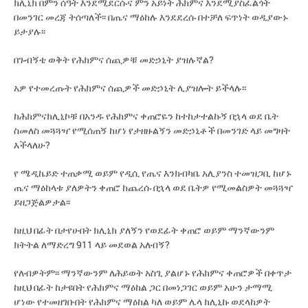
ክሊኒክ በምን ሰዓት እንደሚደርሱና ምን አይነት ሕክምና እንደሚያስፈልጎት
በመንገር መረጃ ትሰጣለች፡፡ በጤና ማዕከሉ እንደደረሱ በተቻለ ፍጥነት ወዲያውኑ
ይታያሉ፡፡
በጉብኝቴ ወቅት የሕክምና ሰጪዎቹ መድኃኒት ያዝሉኛል?
አዎ የተመረጡት የሕክምና ሰጪዎች መድኃኒት ሊያዝሎት ይችላሉ፡፡
ከሕክምናክሊኒኮቹ በአንዱ የሕክምና ቀጠሮዬን ከተከታተልኩኝ በኋላ ወደ ቤት
ስመለስ መጓጓዣ የሚሰጠኝ ከሆነ የታዘዙልኝን መድኃኒቶች በመንገድ ላይ መግዛት
እችላለሁ?
የ ሜዲኬይድ ተጠቃሚ ወይም የዲሲ የጤና እንክብካቤ አሊያንስ ተመዝጋቢ ከሆኑ
ጤና ማዕከላቱ ያለዎትን ቀጠሮ ከጨረሱ በኋላ ወደ ቤትዎ የሚመልስዎት መጓጓዣ
ይዘጋጅልዎታል፡፡
ከዚህ በፊት በታየሁበት ክሊኒክ ያለኝን የወደፊት ቀጠሮ ወይም ማንኛውንም
ክትትል ለማድረግ 911 ላይ መደወል አለብኝ?
የለብዎትም፡፡ ማንኛውንም ለሕይወት አስጊ ያልሆኑ የሕክምና ቀጠሮዎች በቀጥታ
ከዚህ በፊት ከታዩበት የሕክምና ማዕከል ጋር በመነጋገር ወይም አሁን ታማሚ
ሆነው የተመዘገቡበት የሕክምና ማዕከል ካለ ወይም ሌላ ክሊኒኩ ወደላከዎት