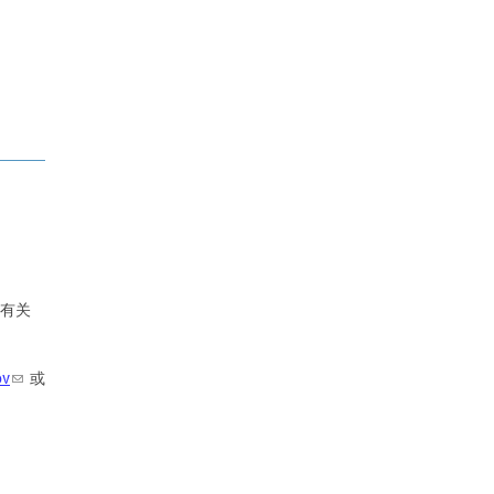
。有关
ov
或