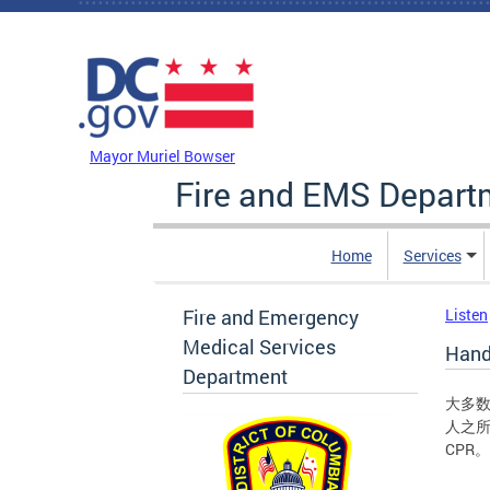
Skip to main content
DC Agency Top Menu
Mayor Muriel Bowser
Fire and EMS Depart
Home
Services
Fire and Emergency
Listen
Medical Services
Hand
Department
大多
人之
CPR