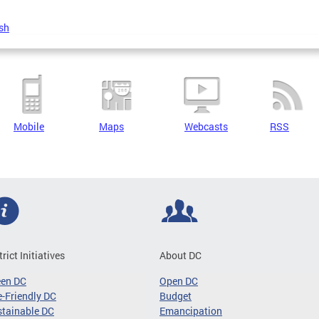
sh
Mobile
Maps
Webcasts
RSS
trict Initiatives
About DC
een DC
Open DC
-Friendly DC
Budget
tainable DC
Emancipation