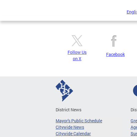
Engli
Follow Us
Facebook
on X
District News
Dis
Mayor's Public Schedule
Gr
Citywide News
Age
Citywide Calendar
Sus