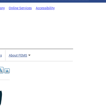
tory
Online Services
Accessibility
ts
About FEMS