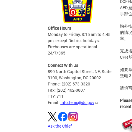
DCF
AED
手部
胸外按
Office Hours
的情况
Monday to Friday, 8:15 am to 4:45
率。
pm, except District holidays.
Firehouses are operational
完成培
24/7/365.
CPR
Connect With Us
如要举
899 North Capitol Street, NE, Suite
致电 3
3100, Washington, DC 20002
Phone: (202) 673-3320
请填写
Fax: (202) 462-0807
TTY: 711
Pleas
Email:
info.fems@dc.gov
recent
Ask the Chief