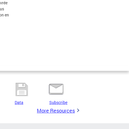
ivrée
lus
ion en
Data
Subscribe
More Resources