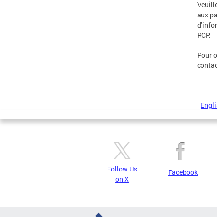
Veuill
aux pa
d’info
RCP.
Pour o
contac
Engli
Follow Us
Facebook
on X