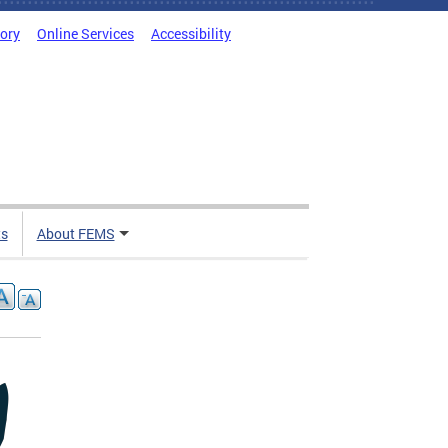
tory
Online Services
Accessibility
ts
About FEMS