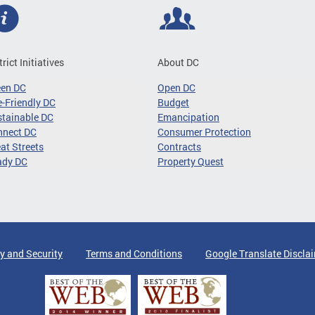
trict Initiatives
About DC
een DC
Open DC
-Friendly DC
Budget
tainable DC
Emancipation
nnect DC
Consumer Protection
at Streets
Contracts
ady DC
Property Quest
y and Security
Terms and Conditions
Google Translate Discla