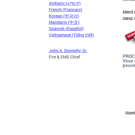
Amharic (አማርኛ)
French (Français)
Merci
Korean (한국어)
cœur, 
Mandarin (中文)
Spanish (Español)
Vietnamese (Tiếng Việt)
John A. Donnelly, Sr.
PROC
Fire & EMS Chief
Vous 
pouvez
Nombr