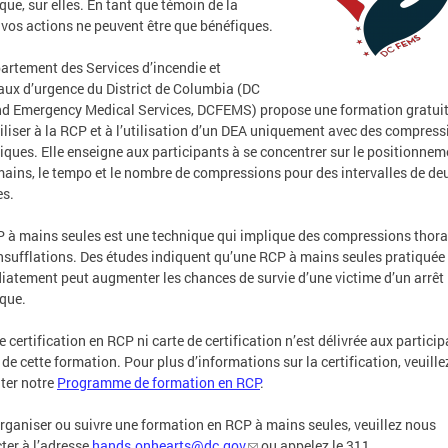
que, sur elles. En tant que témoin de la
 vos actions ne peuvent être que bénéfiques.
artement des Services d’incendie et
ux d’urgence du District de Columbia (DC
nd Emergency Medical Services, DCFEMS) propose une formation gratui
iliser à la RCP et à l’utilisation d’un DEA uniquement avec des compress
iques. Elle enseigne aux participants à se concentrer sur le positionnem
mains, le tempo et le nombre de compressions pour des intervalles de de
es.
 à mains seules est une technique qui implique des compressions thor
nsufflations. Des études indiquent qu’une RCP à mains seules pratiquée
atement peut augmenter les chances de survie d’une victime d’un arrêt
que.
 certification en RCP ni carte de certification n’est délivrée aux particip
e de cette formation. Pour plus d’informations sur la certification, veuille
ter notre
Programme de formation en RCP
.
rganiser ou suivre une formation en RCP à mains seules, veuillez nous
ter à l’adresse
hands.onhearts@dc.gov
ou appelez le 311.