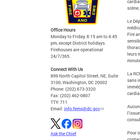
cardia
scène,
Le Dép
médica
Office Hours
Fire a
Monday to Friday, 8:15 am to 4:45
sensib
pm, except District holidays.
thorac
Firehouses are operational
leurs 
24/7/365.
minut
Connect With Us
La RCP
899 North Capitol Street, NE, Suite
sans i
3100, Washington, DC 20002
immédi
Phone: (202) 673-3320
cardia
Fax: (202) 462-0807
TTY: 711
Aucune
Email:
info.fems@dc.gov
l’issu
consul
Pour o
Ask the Chief
contac