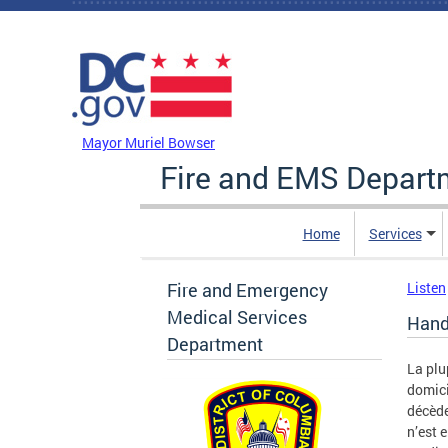
Skip to main content
DC Agency Top Menu
Mayor Muriel Bowser
Fire and EMS Depart
Home
Services
Fire and Emergency
Listen
Medical Services
Hand
Department
La plu
domici
décède
n’est 