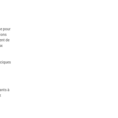
te pour
ions
ent de
ux
aciques
ants à
z