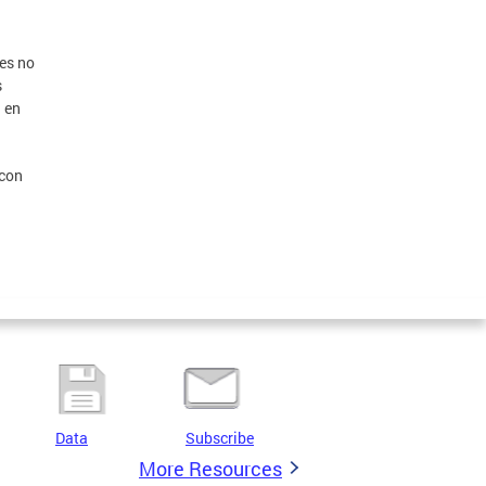
es no
s
n en
 con
Data
Subscribe
More Resources