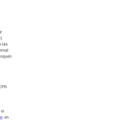
e
S)
n las
ernal
nfoquen
 CPR
 ni
ón
- en