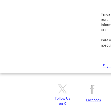
Tenga 
recibi
inform
CPR.
Para o
nosotr
Engli
Follow Us
Facebook
on X