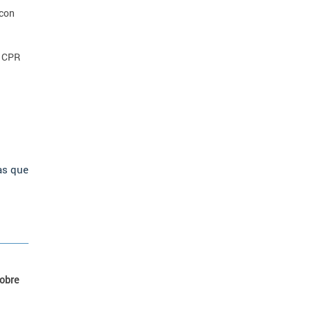
 con
n CPR
as que
sobre