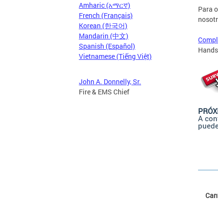
Amharic (አማርኛ)
Para o
French (Français)
nosotr
Korean (한국어)
Mandarin (中文)
Comple
Spanish (Español)
Hands 
Vietnamese (Tiếng Việt)
John A. Donnelly, Sr.
Fire & EMS Chief
PRÓX
A con
puede
Cant