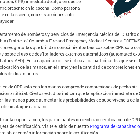
itation, CPR) inmediata de alguien que se
tre presente en la escena. Como persona
te en la escena, con sus acciones solo
ayudar.
artamento de Bomberos y Servicios de Emergencia Médica del Distrito d
ia (District of Columbia Fire and Emergency Medical Services, DCFEM
 clases gratuitas que brindan conocimientos básicos sobre CPR solo co
y sobre el uso de desfibriladores externos automáticos (automated ext
illators, AED). En la capacitación, se indica a los participantes que se e
colocación de las manos, en el ritmo y en la cantidad de compresiones en
alos de dos minutos.
nica de CPR solo con las manos comprende compresiones de pecho sin
ación artificial. Ciertos estudios indican que la aplicación inmediata de
on las manos puede aumentar las probabilidades de supervivencia de la
a de un ataque cardíaco.
alizar la capacitación, los participantes no recibirán certificación de CPR
rjeta de certificación. Visite el sitio de nuestro
Programa de Capacitaci
ra obtener más información sobre la certificación.