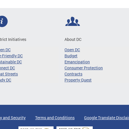
trict Initiatives
About DC
een DC
Open DC
-Friendly DC
Budget
tainable DC
Emancipation
nnect DC
Consumer Protection
at Streets
Contracts
ady DC
Property Quest
y and Security
Terms and Conditions
Google Translate Discla