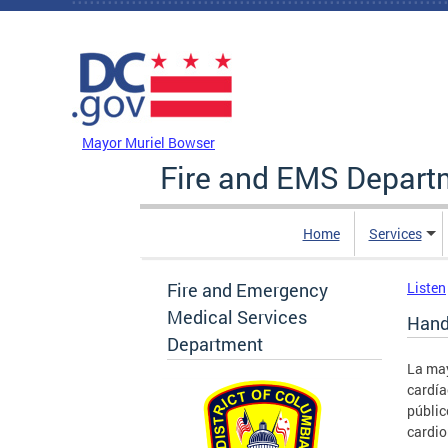
Skip to main content
DC Agency Top Menu
Mayor Muriel Bowser
Fire and EMS Depart
Home
Services
Fire and Emergency
Listen
Medical Services
Hand
Department
La may
cardía
públic
cardio