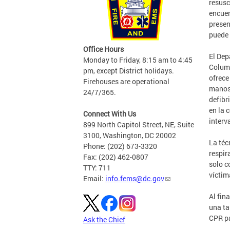
resusc
encuen
presen
puede 
Office Hours
El Dep
Monday to Friday, 8:15 am to 4:45
Columb
pm, except District holidays.
ofrece
Firehouses are operational
manos 
24/7/365.
defibr
en la 
Connect With Us
interv
899 North Capitol Street, NE, Suite
3100, Washington, DC 20002
La téc
Phone: (202) 673-3320
respir
Fax: (202) 462-0807
solo c
TTY: 711
víctim
Email:
info.fems@dc.gov
Al fin
una ta
CPR pa
Ask the Chief