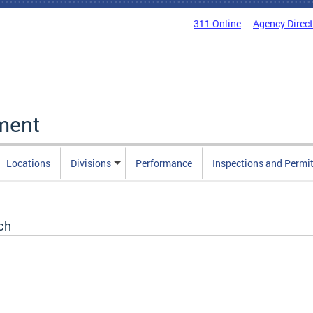
311 Online
Agency Direc
ment
Locations
Divisions
Performance
Inspections and Permi
ch