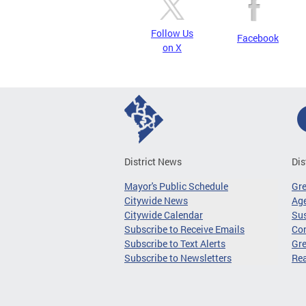
Follow Us
Facebook
on X
District News
Dis
Mayor's Public Schedule
Gr
Citywide News
Age
Citywide Calendar
Sus
Subscribe to Receive Emails
Co
Subscribe to Text Alerts
Gre
Subscribe to Newsletters
Re