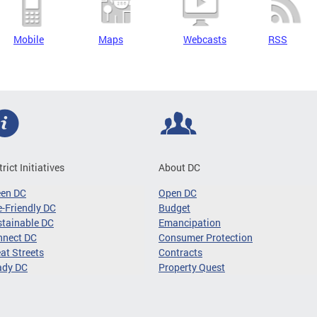
Mobile
Maps
Webcasts
RSS
trict Initiatives
About DC
een DC
Open DC
-Friendly DC
Budget
tainable DC
Emancipation
nnect DC
Consumer Protection
at Streets
Contracts
ady DC
Property Quest