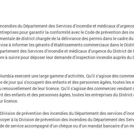
 incendies du Département des Services d’incendie et médicaux d’urgenc
’entreprises pour garantir la conformité avec le Code de prévention des 
entale de district chargée de la délivrance des permis dans le cadre du
vise à informer les gérants d’établissements commerciaux dans le Distri
épartement des Services d’incendie et médicaux d’urgence du District de
ure à suivre pour déposer leur demande d’inspection incendie auprès du 
 Columbia exercent une large gamme d’activités. Qu’il s’agisse des comme
de jour qui s’occupent des enfants et des personnes âgées, toutes les e
 renouvellement de leur licence. Qu’il s’agisse des commerces vendant 
nt des enfants et des personnes âgées, toutes les entreprises du Distric
r licence.
a Division de prévention des incendies du Département des services d’inc
nvoyer à la Division de prévention des incendies du Département des Ser
de de service accompagné d’un chèque ou d’un mandat bancaire d’un mont