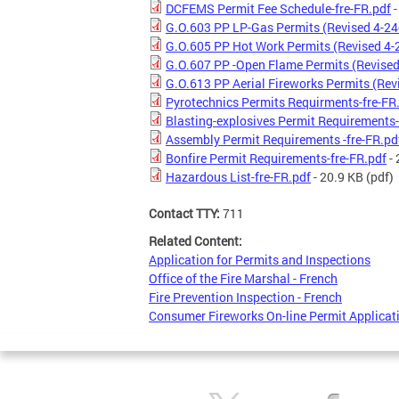
DCFEMS Permit Fee Schedule-fre-FR.pdf
-
G.O.603 PP LP-Gas Permits (Revised 4-24
G.O.605 PP Hot Work Permits (Revised 4-
G.O.607 PP -Open Flame Permits (Revised
G.O.613 PP Aerial Fireworks Permits (Rev
Pyrotechnics Permits Requirments-fre-FR
Blasting-explosives Permit Requirements-
Assembly Permit Requirements -fre-FR.pd
Bonfire Permit Requirements-fre-FR.pdf
- 
Hazardous List-fre-FR.pdf
- 20.9 KB
(pdf)
Contact TTY:
711
Related Content:
Application for Permits and Inspections
Office of the Fire Marshal - French
Fire Prevention Inspection - French
Consumer Fireworks On-line Permit Applicati