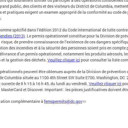
sations qui souhaitent utiliser ou participer à des opérations considéré
u grand public, des clients et des visiteurs du District de Columbia, mett
ns et pratiques exigent un examen approprié de la conformité au code de 
.
omme spécifié dans l’édition 2012 du Code international de lutte contre 
cendies (2013)
. Le permis opérationnel constitue pour la Division de pré
à risque, de prendre connaissance de l’existence de ces dangers spécifiqu
ention des incendies et à la sécurité des personnes soient pris en compte
élivrance d’un permis opérationnel, notamment les produits aérosols, les
s et la gestion des déchets.
Veuillez cliquer ici
pour consulter la liste com
pérationnels peuvent être obtenues auprès de la Division de prévention
t de Columbia située au 1100 4th Street SW Suite E700, Washington, DC
 ouverte de 8 h 15 à 16 h 45, du lundi au vendredi.
Veuillez cliquer ici
pou
 MasterCard et Discover. Important : les pièces justificatives doivent êtr
tation complémentaire à
femspermits@dc.gov