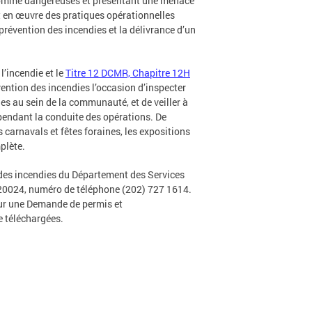
es comme dangereuses et présentant une menace
ent en œuvre des pratiques opérationnelles
prévention des incendies et la délivrance d’un
l’incendie et le
Titre 12 DCMR, Chapitre 12H
vention des incendies l’occasion d’inspecter
es au sein de la communauté, et de veiller à
 pendant la conduite des opérations. De
 carnavals et fêtes foraines, les expositions
plète.
 des incendies du Département des Services
 20024, numéro de téléphone (202) 727 1614.
r une Demande de permis et
e téléchargées.