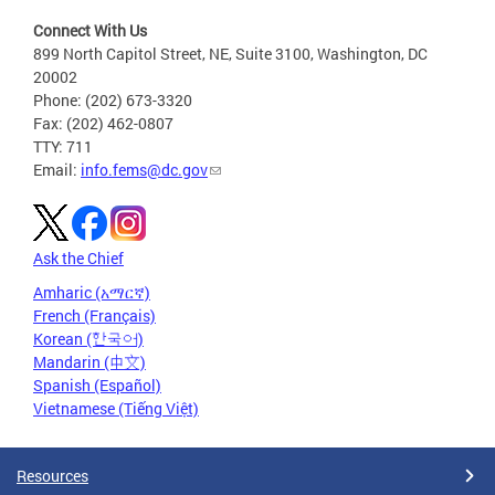
Connect With Us
899 North Capitol Street, NE, Suite 3100, Washington, DC
20002
Phone: (202) 673-3320
Fax: (202) 462-0807
TTY: 711
Email:
info.fems@dc.gov
Ask the Chief
Amharic (አማርኛ)
French (Français)
Korean (한국어)
Mandarin (中文)
Spanish (Español)
Vietnamese (Tiếng Việt)
Resources