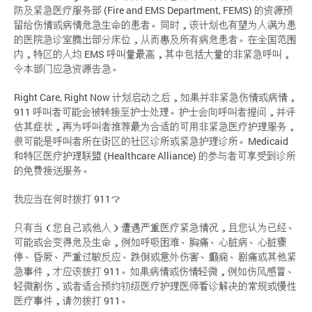
防及紧急医疗服务部 (Fire and EMS Department, FEMS) 的资源预
留给伤情或病情危急生命的患者。同时，该计划也有望为人满为患
的医院急诊室腾出部分床位，从而惠及所有病危患者。在全国范围
内，特区的人均 EMS 呼叫量最高，其中包括大量的非紧急呼叫，
令本部门应急资源告急。
Right Care, Right Now 计划启动之后，如果并非紧急伤情或病情，
911 呼叫者可能会被转接至护士处理。护士会向呼叫者提问，并评
估其症状，再为呼叫者推荐最为合适的可用非紧急医疗护理服务，
很可能是呼叫者所在街区的社区诊所或紧急护理诊所。Medicaid
和特区医疗护理联盟 (Healthcare Alliance) 的参与者可享受到诊所
的免费接送服务。
我应当在何时拨打 911？
只有当（您自己或他人）遭遇严重医疗紧急情况，且您认为已经、
可能或会变得危及生命，例如呼吸困难、胸痛、心脏病、心脏骤
停、昏厥、严重过敏反应、跌倒或意外伤害、癫痫、剧痛或其他紧
急事件，才应该拨打 911。如果病情或伤情轻微，例如伤风感冒、
轻微割伤，或者适合预约初级医疗护理医师看诊解决的常规或慢性
医疗事件，请勿拨打 911。