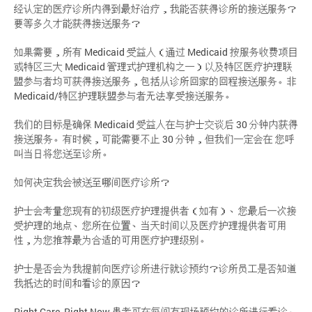
经认定的医疗诊所内得到最好治疗，我能否获得诊所的接送服务？
要等多久才能获得接送服务？
如果需要，所有 Medicaid 受益人（通过 Medicaid 按服务收费项目
或特区三大 Medicaid 管理式护理机构之一）以及特区医疗护理联
盟参与者均可获得接送服务，包括从诊所回家的回程接送服务。非
Medicaid/特区护理联盟参与者无法享受接送服务。
我们的目标是确保 Medicaid 受益人在与护士交谈后 30 分钟内获得
接送服务。有时候，可能需要不止 30 分钟，但我们一定会在 您呼
叫当日将您送至诊所。
如何决定我会被送至哪间医疗诊所？
护士会考量您现有的初级医疗护理提供者（如有）、您最后一次接
受护理的地点、您所在位置、当天时间以及医疗护理提供者可用
性，为您推荐最为合适的可用医疗护理级别。
护士是否会为我提前向医疗诊所进行就诊预约？诊所员工是否知道
我抵达的时间和看诊的原因？
Right Care, Right Now 患者可在每间有现场预约的诊所进行看诊。