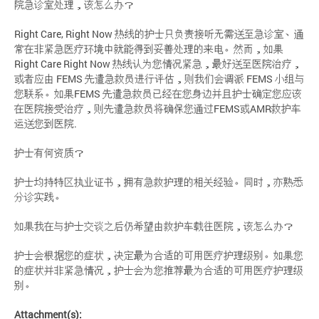
院急诊室处理，该怎么办？
Right Care, Right Now 热线的护士只负责接听无需送至急诊室、通
常在非紧急医疗环境中就能得到妥善处理的来电。然而，如果
Right Care Right Now 热线认为您情况紧急，最好送至医院治疗，
或者应由 FEMS 先遣急救员进行评估，则我们会调派 FEMS 小组与
您联系。如果FEMS 先遣急救员已经在您身边并且护士确定您应该
在医院接受治疗，则先遣急救员将确保您通过FEMS或AMR救护车
运送您到医院.
护士有何资质？
护士均持特区执业证书，拥有急救护理的相关经验。同时，亦熟悉
分诊实践。
如果我在与护士交谈之后仍希望由救护车载往医院，该怎么办？
护士会根据您的症状，决定最为合适的可用医疗护理级别。如果您
的症状并非紧急情况，护士会为您推荐最为合适的可用医疗护理级
别。
Attachment(s):